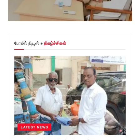
போலீஸ் நியூஸ் +
நிகழ்ச்சிகள்
LATEST NEWS