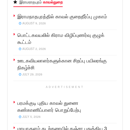
இராமராதபுரம்
காவல்துறை
இராமநாதபுரத்தில் காவல் குறைதீர்ப்பு முகாம்
AUGUST 9, 2026
பொட்டகவயலில் கிராம விழிப்புணர்வு குழுக்
கூட்டம்
AUGUST 2, 2026
ஊடகவியலாளர்களுக்கான சிறப்பு பயிலரங்கு
நிகழ்ச்சி
JULY 29, 2026
ADVERTISEMENT
பரமக்குடி புதிய காவல் துணை
கண்காணிப்பாளர் பொறுப்பேற்பு
JULY 5, 2026
மாயாகுளம் கடற்கரையில் கஞ்சா பதுக்கிய 3