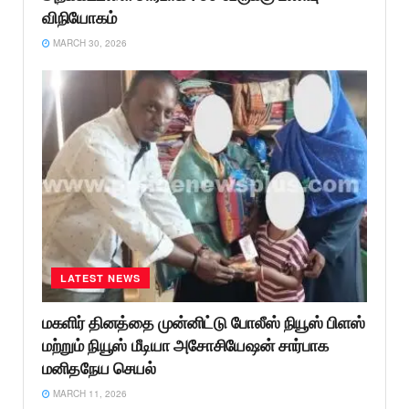
விநியோகம்
MARCH 30, 2026
LATEST NEWS
மகளிர் தினத்தை முன்னிட்டு போலீஸ் நியூஸ் பிளஸ்
மற்றும் நியூஸ் மீடியா அசோசியேஷன் சார்பாக
மனிதநேய செயல்
MARCH 11, 2026