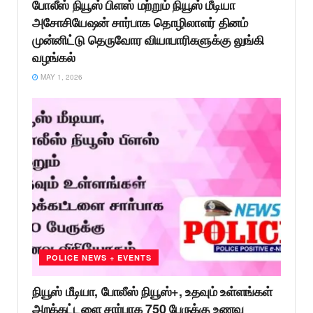
போலீஸ் நியூஸ் பிளஸ் மற்றும் நியூஸ் மீடியா
அசோசியேஷன் சார்பாக தொழிலாளர் தினம்
முன்னிட்டு தெருவோர வியாபாரிகளுக்கு லுங்கி
வழங்கல்
MAY 1, 2026
POLICE NEWS + EVENTS
நியூஸ் மீடியா, போலீஸ் நியூஸ்+, உதவும் உள்ளங்கள்
அறக்கட்டளை சார்பாக 750 பேருக்கு உணவு