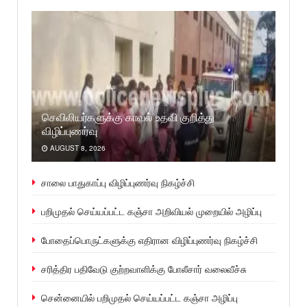
செவிலியர்களுக்கு காவல் உதவி குறித்து
விழிப்புணர்வு
AUGUST 8, 2026
சாலை பாதுகாப்பு விழிப்புணர்வு நிகழ்ச்சி
பறிமுதல் செய்யப்பட்ட கஞ்சா அறிவியல் முறையில் அழிப்பு
போதைப்பொருட்களுக்கு எதிரான விழிப்புணர்வு நிகழ்ச்சி
சரித்திர பதிவேடு குற்றவாளிக்கு போலீசார் வலைவீச்சு
சென்னையில் பறிமுதல் செய்யப்பட்ட கஞ்சா அழிப்பு