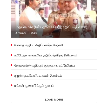
முதலமைச்சரின் பதக்கம் பெற்ற உதவி ஆய்வாளர்
AUGUST 1, 2026
போதை ஒழிப்பு விழிப்புணர்வு பேரணி
உயிரிழந்த காவலரின் குடும்பத்திற்கு நிதியுதவி
கோவையில் வழிப்பறி குற்றவாளி சுட்டுப்பிடிப்பு
குழந்தைகளோடு காவலர் பொங்கல்
மக்கள் குறைதீர்க்கும் முகாம்
LOAD MORE