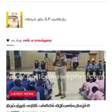
ஈரோடில் புதிய S.P பதவியேற்பு
வடக்கு
மண்டல காவல்துறை
LATEST NEWS
திருப்பத்தூர் மாதிரிப் பள்ளியில் விழிப்புணர்வு நிகழ்ச்சி