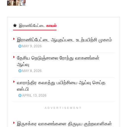
இராணிப்பேட்டை
காவல்
இராணிப்பேட்டை ஆயுதப்படை உடற்பயிற்சி முகாம்
MAY 9, 2026
தேசிய நெடுஞ்சாலை ரோந்து வாகனங்கள்
ஆய்வு
MAY 8, 2026
வாராந்திர கவாத்து பயிற்சியை ஆய்வு செய்த
எஸ்.பி
APRIL 13, 2026
ADVERTISEMENT
இருசக்கர வாகனங்களை திருடிய குற்றவாளிகள்