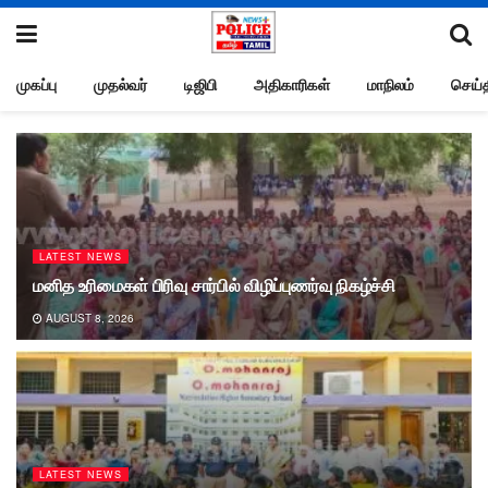
முகப்பு
முதல்வர்
டிஜிபி
அதிகாரிகள்
மாநிலம்
செய்த
LATEST NEWS
மனித உரிமைகள் பிரிவு சார்பில் விழிப்புணர்வு நிகழ்ச்சி
AUGUST 8, 2026
LATEST NEWS