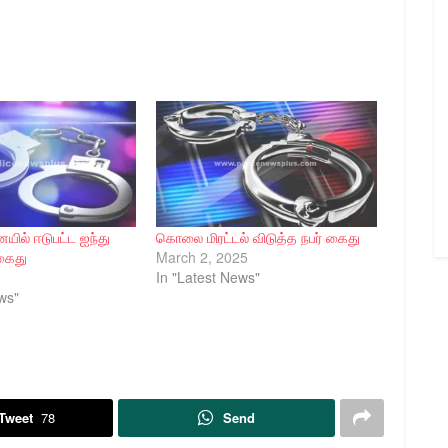
யில் ஈடுபட்ட ஐந்து
கொலை மிரட்டல் விடுத்த நபர் கைது
கைது
March 2, 2025
In "Latest News"
ws"
Tweet
78
Send