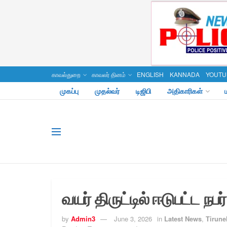
காவல்துறை
காவலர் தினம்
ENGLISH
KANNADA
YOUTU
முகப்பு
முதல்வர்
டிஜிபி
அதிகாரிகள்
வயர் திருட்டில் ஈடுபட்ட நப
by
Admin3
June 3, 2026
in
Latest News
,
Tirunel