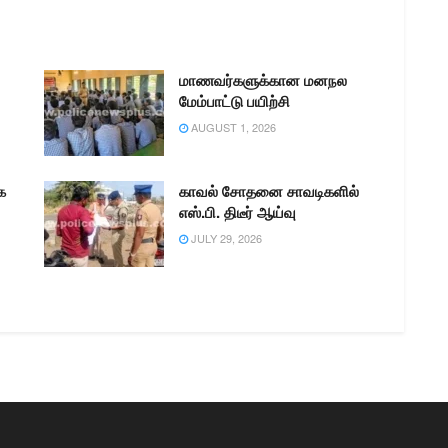
மாணவர்களுக்கான மனநல
மேம்பாட்டு பயிற்சி
AUGUST 1, 2026
ை
காவல் சோதனை சாவடிகளில்
எஸ்.பி. திடீர் ஆய்வு
JULY 29, 2026