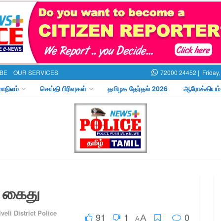
BE
OUR SERVICES
72000 24452 |
Friday
மாநிலம்
செய்தி பிரிவுகள்
தமிழக தேர்தல் 2026
ஆரோக்கியம்
ர் கைது
veli District Police
91
1
0
A
A