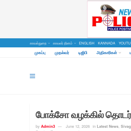
காவல்துறை
காவலர் தினம்
ENGLISH
KANNADA
YOUTU
முகப்பு
முதல்வர்
டிஜிபி
அதிகாரிகள்
போக்சோ வழக்கில் தொடர்
by
Admin3
June 12, 2026
in
Latest News
,
Sivag