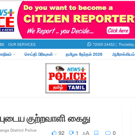
BE
OUR SERVICES
72000 24452 |
Thursday,
மாநிலம்
செய்தி பிரிவுகள்
தமிழக தேர்தல் 2026
ஆரோக்கியம்
புடைய குற்றவாளி கைது
anga District Police
92
1
0
A
A