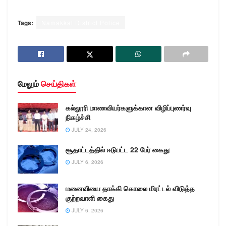
Tags:
Namakkal District Police
மேலும்
செய்திகள்
கல்லூரி மாணவியர்களுக்கான விழிப்புணர்வு
நிகழ்ச்சி
JULY 24, 2026
சூதாட்டத்தில் ஈடுபட்ட 22 பேர் கைது
JULY 6, 2026
மனைவியை தாக்கி கொலை மிரட்டல் விடுத்த
குற்றவாளி கைது
JULY 6, 2026