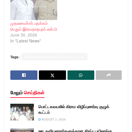
முதலமைச்சர் பதக்கம்
பெறும் இராமநாதபுரம் எஸ்.பி
June 30, 2026
In "Latest News"
Tags:
Ramanathapuram District police
மேலும்
செய்திகள்
பொட்டகவயலில் கிராம விழிப்புணர்வு குழுக்
கூட்டம்
AUGUST 2, 2026
ஊடகவியலாளர்களுக்கான சிறப்பு பயிலரங்கு