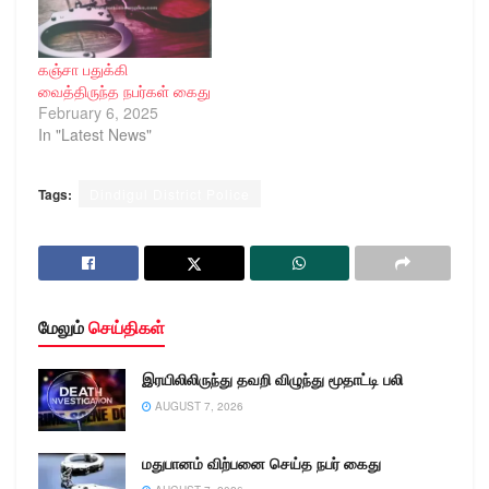
கஞ்சா பதுக்கி
வைத்திருந்த நபர்கள் கைது
February 6, 2025
In "Latest News"
Tags:
Dindigul District Police
மேலும்
செய்திகள்
இரயிலிலிருந்து தவறி விழுந்து மூதாட்டி பலி
AUGUST 7, 2026
மதுபானம் விற்பனை செய்த நபர் கைது