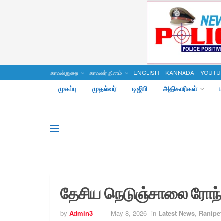
காவல்துறை
காவலர் தினம்
ENGLISH
KANNADA
YOUTU
முகப்பு
முதல்வர்
டிஜிபி
அதிகாரிகள்
தேசிய நெடுஞ்சாலை ரோந்
by
Admin3
May 8, 2026
in
Latest News
,
Ranipet