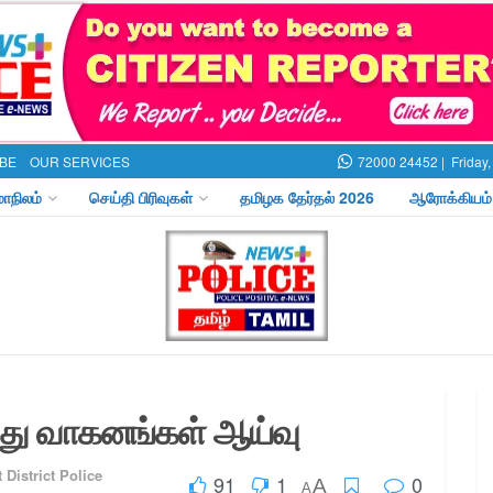
BE
OUR SERVICES
72000 24452 |
Friday
மாநிலம்
செய்தி பிரிவுகள்
தமிழக தேர்தல் 2026
ஆரோக்கியம்
து வாகனங்கள் ஆய்வு
 District Police
91
1
0
A
A