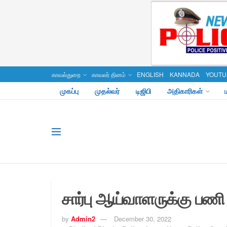
காவல்துறை
காவலர் தினம்
ENGLISH
KANNADA
YOUTU
முகப்பு
முதல்வர்
டிஜிபி
அதிகாரிகள்
சார்பு ஆய்வாளருக்கு பணி 
by
Admin2
December 30, 2022