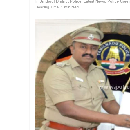
in
Dindigul District Police
,
Latest News
,
Police Greet
Reading Time: 1 min read