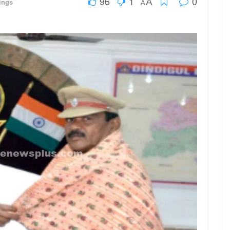
96
1
0
A
ings
A