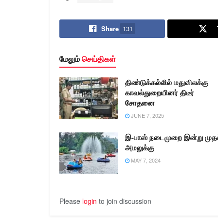
Share
131
மேலும்
செய்திகள்
திண்டுக்கல்லில் மதுவிலக்கு
காவல்துறையினர் திடீர்
சோதனை
JUNE 7, 2025
இ-பாஸ் நடைமுறை இன்று முதல
அமலுக்கு
MAY 7, 2024
Please
login
to join discussion