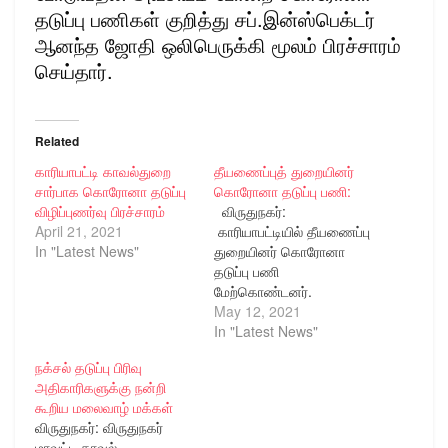
தடுப்பு பணிகள் குறித்து சப்.இன்ஸ்பெக்டர்
ஆனந்த ஜோதி ஒலிபெருக்கி மூலம் பிரச்சாரம்
செய்தார்.
Related
காரியாபட்டி காவல்துறை
தீயணைப்புத் துறையினர்
சார்பாக கொரோனா தடுப்பு
கொரோனா தடுப்பு பணி:
விழிப்புணர்வு பிரச்சாரம்
விருதுநகர்:
April 21, 2021
காரியாபட்டியில் தீயணைப்பு
In "Latest News"
துறையினர் கொரோனா
தடுப்பு பணி
மேற்கொண்டனர்.
விருதுநகர் மாவட்டம்
May 12, 2021
காரியாபட்டியில் கொரோனா
In "Latest News"
வராமல் தடுப்பு பணிகள்
நக்சல் தடுப்பு பிரிவு
தீவிரமாக நடைபெற்று
அதிகாரிகளுக்கு நன்றி
வருகிறது. காவல்துறை
கூறிய மலைவாழ் மக்கள்
பேரூராட்சி சுகாதார துறை
விருதுநகர்: விருதுநகர்
மற்றும் வருவாய்துறையினர்
மாவட்ட காவல்