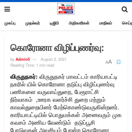
முகப்பு
முதல்வர்
டிஜிபி
அதிகாரிகள்
மாநிலம்
செய்த
கொரோனா விழிப்புணர்வு:
by
Admin5
August 2, 2021
A
A
Reading Time: 1 min read
விருதுநகர்:
விருதுநகர் மாவட்டம் காரியாபட்டி
நகரில் யில் கொரோனா தடுப்பு விழிப்புணர்வு
பணிகளை வருவாய்துறை, பேரூராட்சி
நிர்வாகம் ,ஊரக வளர்ச்சி துறை மற்றும்
காவல்துறையினர் மேற்கொண்டுவருகின்றனர்.
காரியாபட்டியில் பொதுமக்கள் அனைவரும் முக
கவசம் அணிய வேண்டும் தடுப்பூசி
போடுவதன் அவசியம் போன்ற கொரோனா