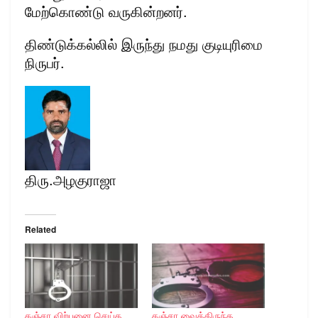
மேற்கொண்டு வருகின்றனர்.
திண்டுக்கல்லில் இருந்து நமது குடியுரிமை
நிருபர்.
திரு.அழகுராஜா
Related
கஞ்சா விற்பனை செய்த
கஞ்சா வைத்திருந்த