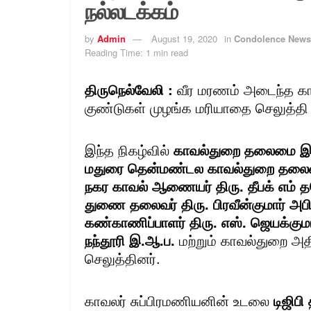
நல்லடக்கம்
by
Admin
August 19, 2020
in
Condolence News
Reading Time: 1 min read
திருநெல்வேலி :
வீர மரணம் அடைந்த காவ
குண்டுகள் முழங்க மரியாதை செலுத்தி ந
இந்த நிகழ்வில்
காவல்துறை தலைமை இயக்
மதுரை தென்மண்டல காவல்துறை தலைவர் 
நகர காவல் ஆணையர் திரு. தீபக் எம் த
துணை தலைவர் திரு. பிரவீன்குமார் அபிந
கண்காணிப்பாளர் திரு. எஸ். ஜெயக்குமா
நந்தூரி இ.ஆ.ப.
மற்றும் காவல்துறை அத
செலுத்தினர்.
காவலர் சுப்பிரமணியனின் உடலை
டிஜிபி