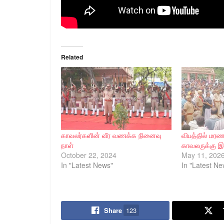
Related
காவலர்களின் வீர வணக்க நினைவு
விபத்தில் மர
நாள்
காவலருக்கு இ
October 22, 2024
May 11, 202
In "Latest News"
In "Latest Ne
Share
123