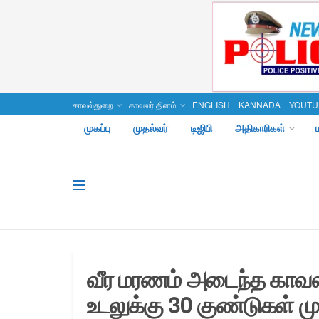
காவல்துறை
காவலர் தினம்
ENGLISH
KANNADA
YOUTU
முகப்பு
முதல்வர்
டிஜிபி
அதிகாரிகள்
வீர மரணம் அடைந்த காவலர்
உடலுக்கு 30 குண்டுகள் ம