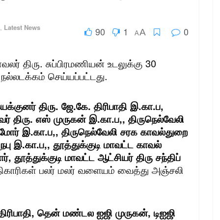
,
Latest News
90
1
0
A
A
லர் திரு. சுப்பிரமணியன் உடலுக்கு 30
ல்லடக்கம் செய்யப்பட்டது.
குனர் திரு. ஜே.கே. திரிபாதி இ.கா.ப,
திரு. எஸ் முருகன் இ.கா.ப,, திருநெல்வேலி
மோர் இ.கா.ப,, திருநெல்வேலி சரக காவல்துறை
பு இ.கா.ப,, தூத்துக்குடி மாவட்ட காவல்
ர்,
தூ
த்துக்குடி மாவட்ட ஆட்சியர் திரு சந்திப்
ிகாரிகள் பலர் மலர் வளையம் வைத்து அஞ்சலி
 திரிபாதி, தென் மண்டல ஐஜி முருகன், டிஐஜி