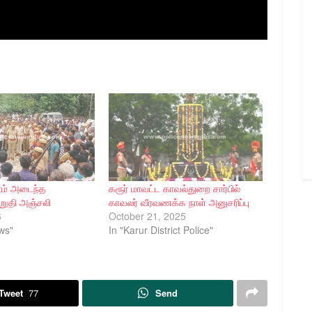
ணம் அடைந்த
கரூர் மாவட்ட காவல்துறை சார்பில்
றுதி அஞ்சலி
காவலர் வீரவணக்க நாள் அனுசரிப்பு
6
October 21, 2025
ws"
In "Karur District Police"
Tweet
77
Send