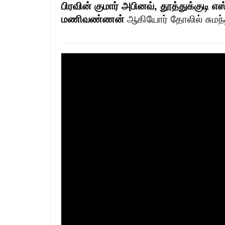
பிரவின் குமார் அபினவ், தூத்துக்குடி எ
மணிவண்ணன்
ஆகியோர் தோலில் சுமந்த