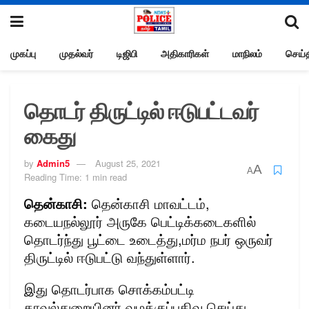
முகப்பு
முதல்வர்
டிஜிபி
அதிகாரிகள்
மாநிலம்
செய்த
தொடர் திருட்டில் ஈடுபட்டவர்
கைது
by
Admin5
August 25, 2021
A
A
Reading Time: 1 min read
தென்காசி:
தென்காசி மாவட்டம்,
கடையநல்லூர் அருகே பெட்டிக்கடைகளில்
தொடர்ந்து பூட்டை உடைத்து,மர்ம நபர் ஒருவர்
திருட்டில் ஈடுபட்டு வந்துள்ளார்.
இது தொடர்பாக சொக்கம்பட்டி
காவல்துறையினர் வழக்குப்பதிவு செய்து