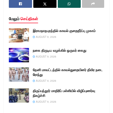
மேலும்
செய்திகள்
இராமநாதபுரத்தில் காவல் குறைதீர்ப்பு முகாம்
AUGUST 9, 2026
நகை திருடிய வழக்கில் ஒருவர் கைது
AUGUST 9, 2026
தேனி மாவட்டத்தில் காவல்துறையினர் தீவிர நடை
ரோந்து
AUGUST 9, 2026
திருப்பத்தூர் மாதிரிப் பள்ளியில் விழிப்புணர்வு
நிகழ்ச்சி
AUGUST 9, 2026