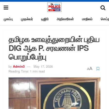
முகப்பு
முதல்வர்
டிஜிபி
அதிகாரிகள்
மாநிலம்
செய்த
தமிழக உளவுத்துறையின் புதிய
DIG ஆக P. சரவணன் IPS
பொறுப்பேற்பு
by
Admin3
May 17, 2026
A
A
Reading Time: 1 min read