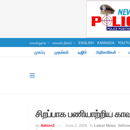
காவல்துறை
காவலர் தினம்
ENGLISH
KANNADA
YOUTU
முகப்பு
முதல்வர்
டிஜிபி
அதிகாரிகள்
சிறப்பாக பணியாற்றிய காவ
by
Admin3
June 2, 2026
in
Latest News
,
Vellore