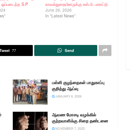
் ஒப்படைத்த S.P
காவல்துறையினருக்கு எஸ்.பி. பாராட்டு
024
June 26, 2026
ws"
In "Latest News"
Tweet
77
Send
பள்ளி குழந்தைகள் பாதுகாப்பு
குறித்து ஆய்வு
JANUARY 6, 2026
்
ஆவண மோசடி வழக்கில்
குற்றவாளிக்கு சிறை தண்டனை
NOVEMBER 7, 2025