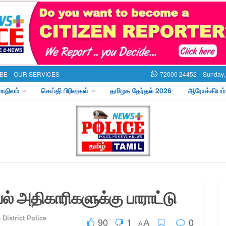
BE
OUR SERVICES
72000 24452 |
Sunday,
மாநிலம்
செய்தி பிரிவுகள்
தமிழக தேர்தல் 2026
ஆரோக்கியம்
ல் அதிகாரிகளுக்கு பாராட்டு
 District Police
90
1
0
A
A