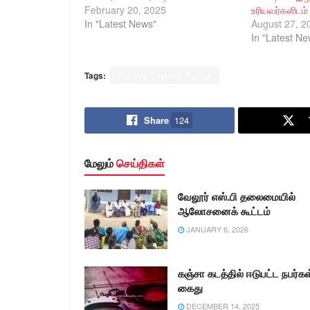
February 20, 2025
உரியவர்களிடம
In "Latest News"
August 27, 2
In "Latest Ne
Tags:
Vellore District Police
Share
124
மேலும்
செய்திகள்
வேலூர் எஸ்.பி தலைமையில்
ஆலோசனைக் கூட்டம்
JANUARY 6, 2026
கஞ்சா கடத்தில் ஈடுபட்ட நபர்கள
கைது
DECEMBER 14, 2025