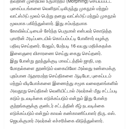
தவறான முறையில் உருமாற்றம் (Morphing) செய்யப்பட்ட
புகைப்படங்களை வெளிநாட்டிலிருந்து முகநூல் மற்றும்
வாட்ஸ்அப் மூலம் பெற்று தனது வாட்ஸ்அப் மற்றும் முகநூல்
மூலமாக பகிர்ந்துள்ளார். இது சம்மந்தமாக
கோவில்பட்டியைச் சேர்ந்த பெருமாள் என்பவர் கொடுத்த
புகாரின் அடிப்படையில் கொப்பம்பட்டி போலீசார் வழக்கு
பதிவு செய்தனர். மேலும், மேற்படி 16 வயது மதிக்கதக்க
இளைஞரை விசாரணை செய்து கைது செய்தனர்.
இது போன்று தூத்துக்குடி மாவட்டத்தில் ஜாதி, மத
மோதல்களை தூண்டும் வகையிலோ அல்லது உண்மைக்கு
புறம்பான ஆதாரமற்ற செய்திகளை ஆடியோ, புகைப்படம்
மற்றும் வீடியோக்களை இணைத்து சமூக வலைதளங்களில்
அவதூறு செய்திகள் வெளியிட்டால் அவர்கள் மீது சட்டப்படி
கடும் நடவடிக்கை எடுக்கப்படும் என்றும் இது போன்ற
குற்றங்களுக்கு குண்டர் சட்டத்தின் கீழ் நடவடிக்கை
எடுக்கப்படும் என்றும் காவல் கண்காணிப்பாளர் திரு. எஸ்.
ஜெயக்குமார் அவர்கள் எச்சரிக்கை விடுத்துள்ளார்.