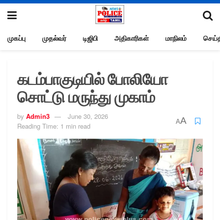
முகப்பு
முதல்வர்
டிஜிபி
அதிகாரிகள்
மாநிலம்
செய்த
கடம்பாகுடியில் போலியோ
சொட்டு மருந்து முகாம்
by
Admin3
June 30, 2026
A
A
Reading Time: 1 min read