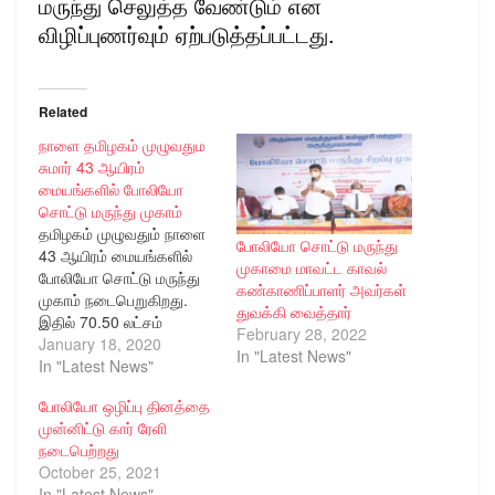
மருந்து செலுத்த வேண்டும் என
விழிப்புணர்வும் ஏற்படுத்தப்பட்டது.
Related
நாளை தமிழகம் முழுவதும
சுமார் 43 ஆயிரம்
மையங்களில் போலியோ
சொட்டு மருந்து முகாம்
தமிழகம் முழுவதும் நாளை
போலியோ சொட்டு மருந்து
43 ஆயிரம் மையங்களில்
முகாமை மாவட்ட காவல்
போலியோ சொட்டு மருந்து
கண்காணிப்பாளர் அவர்கள்
முகாம் நடைபெறுகிறது.
துவக்கி வைத்தார்
இதில் 70.50 லட்சம்
February 28, 2022
குழந்தைகளுக்கு போலியோ
January 18, 2020
In "Latest News"
சொட்டு மருந்து வழங்க
In "Latest News"
இலக்கு
போலியோ ஒழிப்பு தினத்தை
நிர்ணயிக்கப்பட்டுள்ளது.
முன்னிட்டு கார் ரேளி
போலியோ சொட்டு மருந்து
நடைபெற்றது
முகாம் நாளை
October 25, 2021
(19.01.2020) காலை 7
In "Latest News"