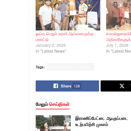
ஓய்வு பெறும் உதவி ஆய்வாளருக்கு
காவல்துறையில
பாராட்டு
அதிகாரிகளுக்க
January 2, 2026
July 1, 2026
In "Latest News"
In "Latest Ne
Tags:
Ranipet District Police
Share
128
மேலும்
செய்திகள்
இராணிப்பேட்டை ஆயுதப்படை
உடற்பயிற்சி முகாம்