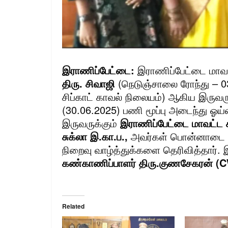
இராணிப்பேட்டை:
இராணிப்பேட்டை மாவட
திரு. சிவாஜி
(நெடுஞ்சாலை ரோந்து – 0
சிப்காட் காவல் நிலையம்) ஆகிய இருவரும
(30.06.2025) பணி மூப்பு அடைந்து ஓய்
இருவருக்கும்
இராணிப்பேட்டை மாவட்ட 
சுக்லா இ.கா.ப.,
அவர்கள் பொன்னாடை போ
நிறைவு வாழ்த்துக்களை தெரிவித்தார். 
கண்காணிப்பாளர் திரு.குணசேகரன் 
Related