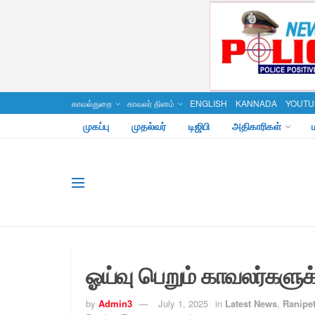
காவல்துறை
காவலர் தினம்
ENGLISH
KANNADA
YOUTU
முகப்பு
முதல்வர்
டிஜிபி
அதிகாரிகள்
ஓய்வு பெறும் காவலர்களுக
by
Admin3
July 1, 2025
in
Latest News
,
Ranipet