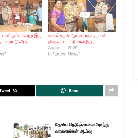
் பணி ஓய்வு பெற்ற இரு
காவல் உதவி ஆய்வாளருக்கு பணி
ு பாராட்டு விழா
நிறைவு பாராட்டு சான்றிதழ்
August 1, 2025
ws"
In "Latest News"
Tweet
80
Send
தேசிய நெடுஞ்சாலை ரோந்து
வாகனங்கள் ஆய்வு