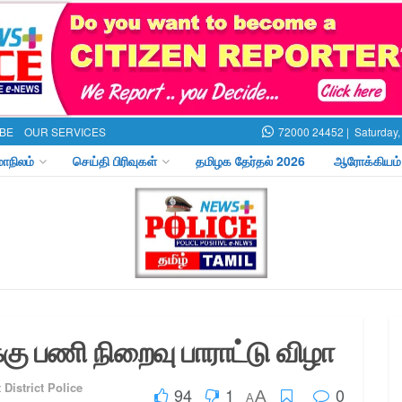
BE
OUR SERVICES
72000 24452 |
Saturday,
மாநிலம்
செய்தி பிரிவுகள்
தமிழக தேர்தல் 2026
ஆரோக்கியம்
்கு பணி நிறைவு பாராட்டு விழா
 District Police
94
1
0
A
A