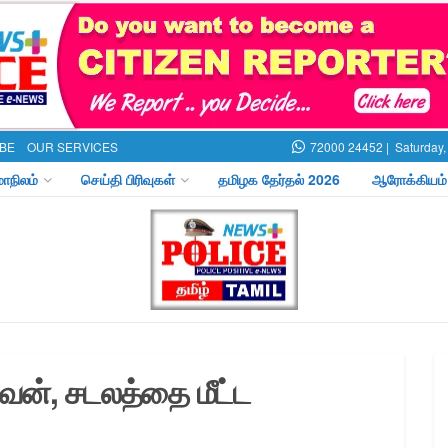
BE
OUR SERVICES
72000 24452 |
Saturday,
மாநிலம்
செய்தி பிரிவுகள்
தமிழக தேர்தல் 2026
ஆரோக்கியம்
ுவன், சடலத்தை மீட்ட