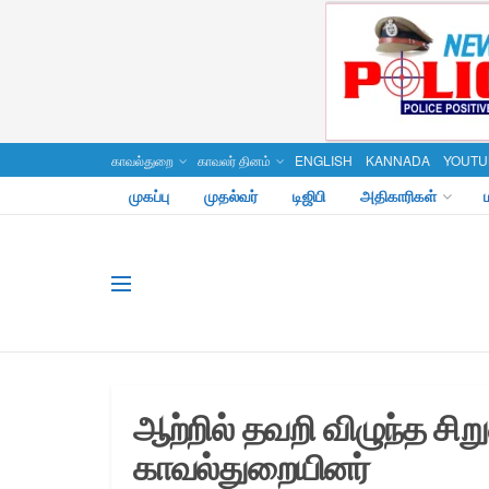
காவல்துறை
காவலர் தினம்
ENGLISH
KANNADA
YOUTU
முகப்பு
முதல்வர்
டிஜிபி
அதிகாரிகள்
ஆற்றில் தவறி விழுந்த சிற
காவல்துறையினர்