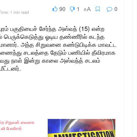
90
1
0
A
A
Time: 1 min read
ுரம் பகுதியைச் சேர்ந்த அஸ்வந் (15) என்ற
ல் பெருக்கெடுத்து ஓடிய தண்ணீரில் கடந்த
மானார். அந்த சிறுவனை கண்டுபிடிக்க மாவட்ட
 இணைந்து சடலத்தை தேடும் பணியில் தீவிரமாக
-வது நாள் இன்று காலை அஸ்வந்த் சடலம்
ீட்டனர்.
ன்ற சிறுவன் வைகை
 பலி போலீசார்