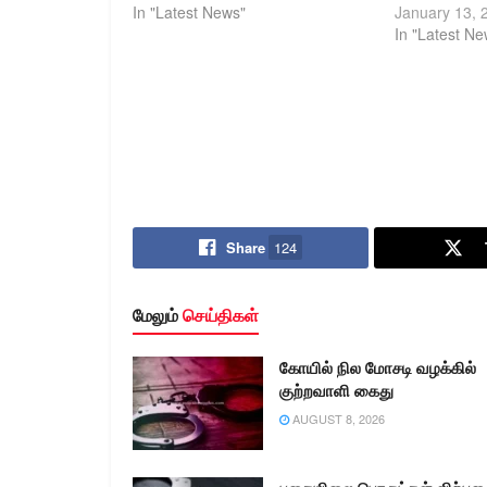
In "Latest News"
January 13, 
In "Latest Ne
Share
124
மேலும்
செய்திகள்
கோயில் நில மோசடி வழக்கில்
குற்றவாளி கைது
AUGUST 8, 2026