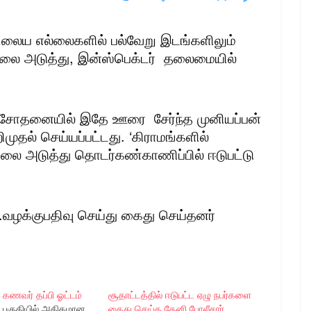
ிலைய எல்லைகளில் பல்வேறு இடங்களிலும்
லை அடுத்து, இன்ஸ்பெக்டர் தலைமையில்
 சோதனையில் இதே ஊரை சேர்ந்த முனியப்பன்
றிமுதல் செய்யப்பட்டது. ‘கிராமங்களில்
கவலை அடுத்து தொடர்கண்காணிப்பில் ஈடுபட்டு
்.வழக்குபதிவு செய்து கைது செய்தனர்
ணவர் தப்பி ஓட்டம்
சூதாட்டத்தில் ஈடுபட்ட ஏழு நபர்களை
பகுதியில் அதிகமான
கைது செய்த தேனி போலீசார்