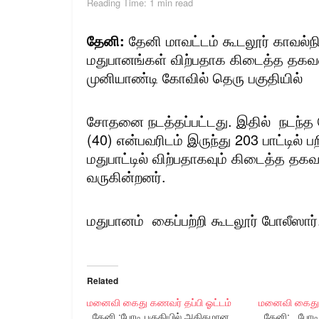
Reading Time: 1 min read
தேனி:
தேனி மாவட்டம் கூடலூர் காவல்ந
மதுபானங்கள் விற்பதாக கிடைத்த தகவ
முனியாண்டி கோவில் தெரு பகுதியில்
சோதனை நடத்தப்பட்டது. இதில் நடந்த
(40) என்பவரிடம் இருந்து 203 பாட்டில் ப
மதுபாட்டில் விற்பதாகவும் கிடைத்த த
வருகின்றனர்.
மதுபானம் கைப்பற்றி கூடலூர் போலீஸார
Related
மனைவி கைது கணவர் தப்பி ஓட்டம்
மனைவி கைது க
தேனி :போடி பகுதியில் அதிகமான
தேனி: போடி 