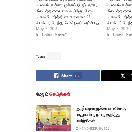
அளவில் கஞ்சா புழக்கம் இருப்பதாக,
அளவில் கஞ்சா 
கிடைத்த தகவலை அடுத்து, போடி
கிடைத்த தகவ
டி.எஸ்.பி.பார்த்திபன் தலைமையில்,
டி.எஸ்.பி.பார்
போலீசார் ரோந்து சென்றனர். அப்போது
போலீசார் ரோந்
போடியில் பதுக்கி இருப்பதாக கிடைத்த
May 7, 2021
போடியில் பதுக
May 7, 2021
தகவலை அடுத்து 1 கிலோ 100 கிராம்
In "Latest News"
தகவலை அடுத்த
In "Latest Ne
கஞ்சா பறிமுதல் செய்யப்பட்டது.
கஞ்சா பறிமுதல
விசாரனையில், போடி கீழரதவீதியை
விசாரனையில்,
சேர்ந்த முருகேசன்(66), மற்றும்
சேர்ந்த முருகே
Tags:
தேனி
இவரது மனைவி முருகேஸ்வரி (60),
இவரது மனைவி 
என்பது, தெரியவந்ததையடுத்து போடி
என்பது, தெரி
காவல் நிலையத்திற்கு அழைத்துச்
காவல் நிலையத
சென்ற போலீசார்…
சென்ற போலீச
Share
123
மேலும்
செய்திகள்
குழந்தைகளுக்கான உரிமை,
பாதுகாப்பு, நட்பு, குறித்து
பயிற்சிகள்
NOVEMBER 19, 2021