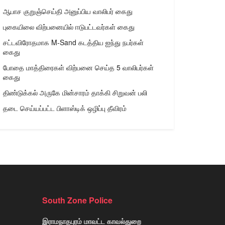
ஆபாச குறுஞ்செய்தி அனுப்பிய வாலிபர் கைது
புகையிலை விற்பனையில் ஈடுபட்டவர்கள் கைது
சட்டவிரோதமாக M-Sand கடத்திய ஐந்து நபர்கள்
கைது
போதை மாத்திரைகள் விற்பனை செய்த 5 வாலிபர்கள்
கைது
திண்டுக்கல் அருகே மின்சாரம் தாக்கி சிறுவன் பலி
தடை செய்யப்பட்ட பிளாஸ்டிக் ஒழிப்பு தீவிரம்
South Zone Police
இராமநாதபுரம் மாவட்ட காவல்துறை