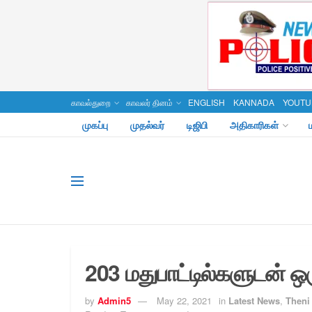
காவல்துறை
காவலர் தினம்
ENGLISH
KANNADA
YOUTU
முகப்பு
முதல்வர்
டிஜிபி
அதிகாரிகள்
203 மதுபாட்டில்களுடன் ஒ
by
Admin5
May 22, 2021
in
Latest News
,
Theni 