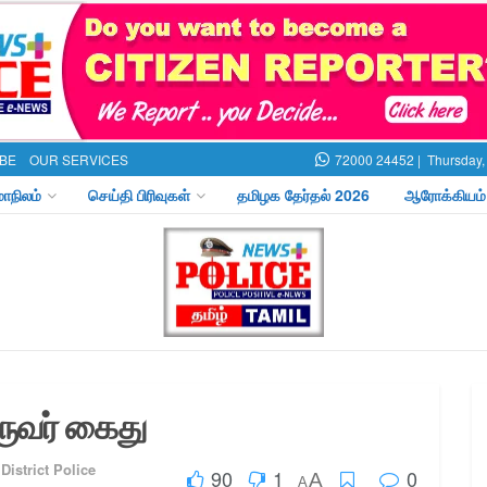
BE
OUR SERVICES
72000 24452 |
Thursday,
மாநிலம்
செய்தி பிரிவுகள்
தமிழக தேர்தல் 2026
ஆரோக்கியம்
ருவர் கைது
District Police
90
1
0
A
A