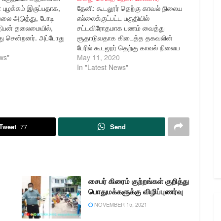
புழக்கம் இருப்பதாக,
தேனி: கூடலூர் தெற்கு காவல் நிலைய
லை அடுத்து, போடி
எல்லைக்குட்பட்ட பகுதியில்
த்திபன் தலைமையில்,
சட்டவிரோதமாக பணம் வைத்து
து சென்றனர். அப்போது
சூதாடுவதாக கிடைத்த தகவலின்
்கி இருப்பதாக கிடைத்த
பேரில் கூடலூர் தெற்கு காவல் நிலைய
ு 1 கிலோ 100 கிராம்
ws"
போலீசார்கள் விரைந்து சென்று
May 11, 2020
் செய்யப்பட்டது.
சூதாட்டத்தில் ஈடுபட்ட ஏழு நபர்களை
In "Latest News"
 போடி கீழரதவீதியை
கைது செய்து சூதாட்டத்திற்கு
சன்(66), மற்றும்
பயன்படுத்திய சீட்டுக்கட்டுகள் மற்றும்
முருகேஸ்வரி (60),
பணத்தை பறிமுதல் செய்தனர்.
யவந்ததையடுத்து போடி
்திற்கு அழைத்துச்
ார்…
Tweet
77
Send
சைபர் கிரைம் குற்றங்கள் குறித்து
பொதுமக்களுக்கு விழிப்புணர்வு
NOVEMBER 15, 2021