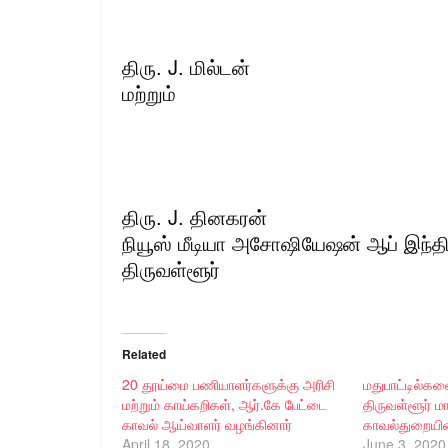
திரு. J. மில்டன்
மற்றும்
திரு. J. தினகரன்
நியூஸ் மீடியா அசோஷியேஷன் ஆப் இந்த
திருவள்ளூர்
Related
20 தூய்மை பணியாளர்களுக்கு அரிசி
மதுபாட்டில்கள
மற்றும் காய்கறிகள், ஆர்.கே பேட்டை
திருவள்ளூர் ம
காவல் ஆய்வாளர் வழங்கினார்
காவல்துறையின
April 18, 2020
June 3, 2020