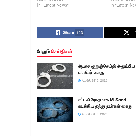
In "Latest News"
In "Latest Ne
Share
123
மேலும்
செய்திகள்
ஆபாச குறுஞ்செய்தி அனுப்பிய
வாலிபர் கைது
AUGUST 6, 2026
சட்டவிரோதமாக M-Sand
கடத்திய ஐந்து நபர்கள் கைது
AUGUST 6, 2026