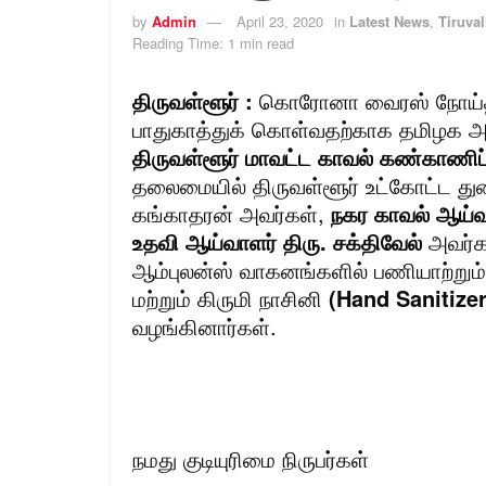
by
Admin
April 23, 2020
in
Latest News
,
Tiruval
Reading Time: 1 min read
திருவள்ளூர் :
கொரோனா வைரஸ் நோய்த் 
பாதுகாத்துக் கொள்வதற்காக தமிழக அரச
திருவள்ளூர் மாவட்ட காவல் கண்காணிப்
தலைமையில் திருவள்ளூர் உட்கோட்ட த
கங்காதரன் அவர்கள்,
நகர காவல் ஆய்வா
உதவி
ஆய்வாளர் திரு. சக்திவேல்
அவர்க
ஆம்புலன்ஸ் வாகனங்களில் பணியாற்றும
மற்றும் கிருமி நாசினி
(Hand Sanitizer
வழங்கினார்கள்.
நமது குடியுரிமை நிருபர்கள்