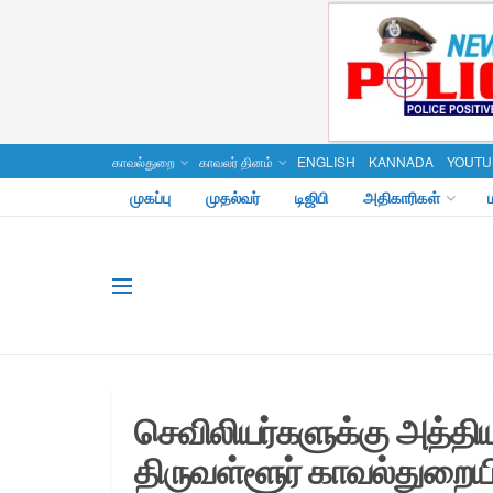
காவல்துறை
காவலர் தினம்
ENGLISH
KANNADA
YOUTU
முகப்பு
முதல்வர்
டிஜிபி
அதிகாரிகள்
செவிலியர்களுக்கு அத்தி
திருவள்ளூர் காவல்துறைய