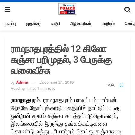
முகப்பு
முதல்வர்
டிஜிபி
அதிகாரிகள்
மாநிலம்
செய்த
ராமநாதபுரத்தில் 12 கிலோ
கஞ்சா பறிமுதல், 3 பேருக்கு
வலைவீச்சு
by
Admin
December 24, 2019
A
A
Reading Time: 1 min read
ராமநாதபுரம்
: ராமநாதபுரம் மாவட்டம் பாம்பன்
அருகே தோப்புக்காடு பகுதியில் நாட்டுப் படகு
ஒன்றின் மூலம் கஞ்சா கடத்தப்படுவதாகவும்,
இலங்கையில் இருந்து தங்கக்கட்டிகளை
கொண்டு வந்து பரிமாற்றம் செய்து கஞ்சாவை