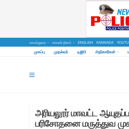
காவல்துறை
காவலர் தினம்
ENGLISH
KANNADA
YOUTU
முகப்பு
முதல்வர்
டிஜிபி
அதிகாரிகள்
அரியலூர் மாவட்ட ஆயுத
பரிசோதனை மருத்துவ முக