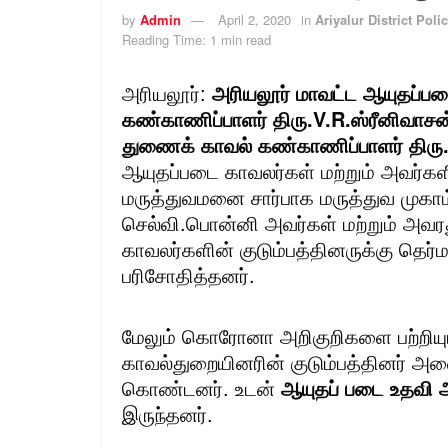
by
Admin
April 2, 2020
in
Ariyalur District Poli
Reading Time: 1 min read
அரியலூர்:
அரியலூர் மாவட்ட ஆயுதப்பட
கண்காணிப்பாளர் திரு.V.R.ஸ்ரீனிவாசன
துணைக் காவல் கண்காணிப்பாளர் தி
ஆயுதப்படை காவலர்கள் மற்றும் அவர்கள
மருத்துவமனை சார்பாக மருத்துவ முகாம் ஏ
செல்வி.பொன்னி அவர்கள் மற்றும் அவரது
காவலர்களின் குடும்பத்தினருக்கு தெர்
பரிசோதித்தனர்.
மேலும் கொரோனா அறிகுறிகளை பற்றியும்
காவல்துறையினரின் குடும்பத்தினர் அ
கொண்டனர். உடன்
ஆயுதப் படை உதவி ஆ
இருந்தனர்.