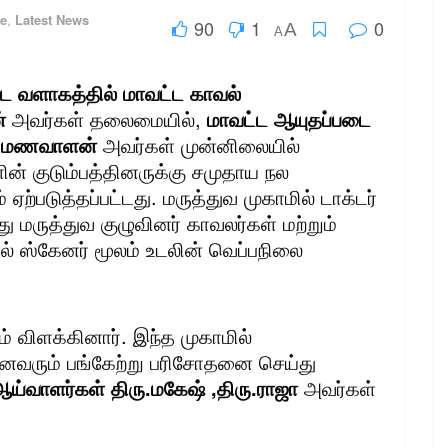
ce
,
Latest News
90
1
0
A
A
ை வளாகத்தில் மாவட்ட காவல்
்
அவர்கள் தலைமையில்,
மாவட்ட ஆயுதப்படை
ரு.மணவாளன்
அவர்கள் முன்னிலையில்
ின் குடும்பத்தினருக்கு சமுதாய நல
ற்படுத்தப்பட்டது. மருத்துவ முகாமில் டாக்டர்
 மருத்துவ குழுவினர் காவலர்கள் மற்றும்
மல் ஸ்கேனர் மூலம் உடலின் வெப்பநிலை
 விளக்கினார். இந்த முகாமில்
னைவரும் பங்கேற்று பரிசோதனை செய்து
ய்வாளர்கள் திரு.மகேஷ் ,திரு.ராஜா
அவர்கள்