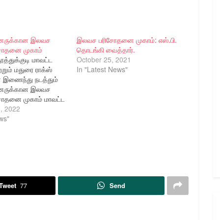
ினருக்கான இலவச
இலவச பரிசோதனை முகாம்: எஸ்.பி.
ிசோதனை முகாம்
தொடங்கி வைத்தார்.
தூத்துக்குடி மாவட்ட
October 25, 2021
றும் மதுரை ராக்ஸ்
In "Latest News"
 இணைந்து நடத்தும்
ினருக்கான இலவச
சோதனை முகாம் மாவட்ட
ப்பாளர் திரு. எல்.
, 2022
ன் அவர்கள்
ws"
 மாவட்ட ஆயுதப்படை
டைபெற்றது.
மாவட்ட காவல்
 டாக்டர் திரு. எல்.
ன் அவர்கள்
 காவல்துறையினருக்கு
Tweet
77
Send
்படை வளாகத்தில்
ழுத்தம் மற்றும்
் உட்பட பல்வேறு…