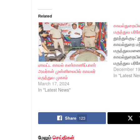
Related
காவல்துறைய
மருத்துவ பர
தூத்துக்குடி: 
காவல்துறை மற்
மருத்துவமனை
காவல்துறைய
மருத்துவ பரி
மாவட்ட காவல் கண்காணிப்பாளர்
காவல் கண்காணி
December 19
அவர்கள் முன்னிலையில் காவலர்
பாலாஜி சரவண
In "Latest Ne
மருத்துவ முகாம்
உத்தரவின்படி
March 17, 2024
வளாகத்தில் ந
In "Latest News"
தூத்துக்குடி 
கண்காணிப்பாளர்
பாலாஜி சரவண
உத்தரவின்படி
Share
123
மாவட்ட ஆயுதப
வைத்து இரத்தஅ
சர்க்கரை நோய
மேலும்
செய்திகள்