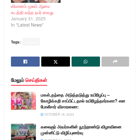
விமானம் மூலம் ஆமை
கடத்தி வந்த நபர் கைது
January 31, 2025
In "Latest News"
Tags:
மதுரை
மேலும்
செய்திகள்
மகள்,தந்தை அடுத்தடுத்து உயிரிழப்பு –
கோழிக்கறி சாப்பிட்டதால் உயிரிழந்தார்களா? என
போலீசார் விசாரணை:
OCTOBER 18, 2023
கலைஞர் அவர்களின் நூற்றாண்டு விழாவினை
முன்னிட்டு விழிப்புணர்வு