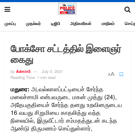
முகப்பு
முதல்வர்
டிஜிபி
அதிகாரிகள்
மாநிலம்
செய்த
போக்சோ சட்டத்தில் இளைஞர்
கைது
by
Admin5
July 5, 2021
A
A
Reading Time: 1 min read
மதுரை:
அ.வல்லாளப்பட்டியைச் சேர்ந்த
மலைச்சாமி என்பவருடை மகன் முத்து (24),
அதேபகுதியைச் சேர்ந்த தனது உறவினருடைய
16 வயது சிறுமியை காதலித்து வந்த
நிலையில், இருவீட்டார் சம்மதத்துடன் கடந்த
ஆண்டு திருமணம் செய்துள்ளார்,