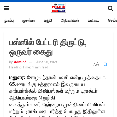
முகப்பு
முதல்வர்
டிஜிபி
அதிகாரிகள்
மாநிலம்
செய்த
பஸ்ஸில் பேட்டரி திருட்டு,
ஒருவர் கைது
by
Admin5
June 23, 2021
A
A
Reading Time: 1 min read
மதுரை:
சோழவந்தான் மணி என்ற முத்தையா.
65.ஊரடங்கு உத்தரவால் இவருடைய
கார்பார்க்கில் மினிபஸ்கள் மற்றும் டிராக்டர்
ஆகியவற்றை நிறுத்தி
வைத்துள்ளனர்.நேற்றைய முன்தினம் மினிபஸ்
மற்றும் டிராக்டரை பார்த்த பொழுது இதிலுள்ள