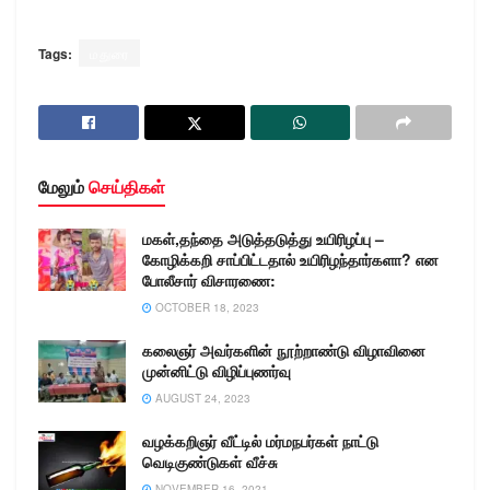
Tags:
மதுரை
மேலும்
செய்திகள்
மகள்,தந்தை அடுத்தடுத்து உயிரிழப்பு –
கோழிக்கறி சாப்பிட்டதால் உயிரிழந்தார்களா? என
போலீசார் விசாரணை:
OCTOBER 18, 2023
கலைஞர் அவர்களின் நூற்றாண்டு விழாவினை
முன்னிட்டு விழிப்புணர்வு
AUGUST 24, 2023
வழக்கறிஞர் வீட்டில் மர்மநபர்கள் நாட்டு
வெடிகுண்டுகள் வீச்சு
NOVEMBER 16, 2021