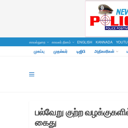
காவல்துறை
காவலர் தினம்
ENGLISH
KANNADA
YOUTU
முகப்பு
முதல்வர்
டிஜிபி
அதிகாரிகள்
பல்வேறு குற்ற வழக்குகளில்
கைது