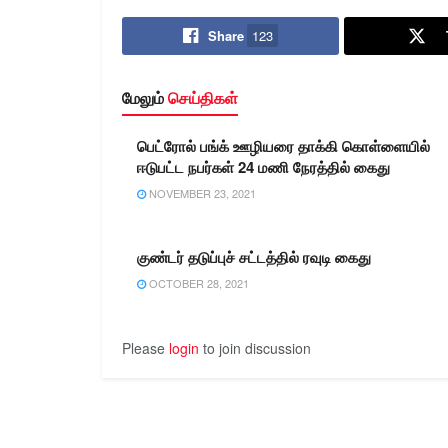
காஞ்சிபுரம் மற்றும் 2) ஏகா ( எ…
முயற்சி, வழிப்
வழக்குகளில் சம
Share
123
பதிவேடு குற
1)விஷ்வநாதன் 
கிளாய் கிராமம்
மேலும்
செய்திகள்
பெட்ரோல் பங்க் ஊழியரை தாக்கி கொள்ளையில்
ஈடுபட்ட நபர்கள் 24 மணி நேரத்தில் கைது
NOVEMBER 23, 2021
குண்டர் தடுப்புச் சட்டத்தில் ரவுடி கைது
OCTOBER 28, 2021
Please
login
to join discussion