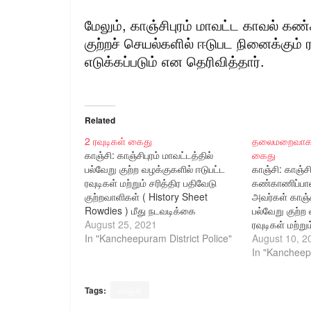
மேலும், காஞ்சிபுரம் மாவட்ட காவல் கண
குற்றச் செயல்களில் ஈடுபட நினைக்கும்
எடுக்கப்படும் என தெரிவித்தார்.
Related
2 ரவுடிகள் கைது
தலைமறைவாக இர
காஞ்சி: காஞ்சிபுரம் மாவட்டத்தில்
கைது
பல்வேறு குற்ற வழக்குகளில் ஈடுபட்ட
காஞ்சி: காஞ்சி
ரவுடிகள் மற்றும் சரித்திர பதிவேடு
கண்காணிப்பாளர
குற்றவாளிகள் ( History Sheet
அவர்கள் காஞ்சி
Rowdies ) மீது நடவடிக்கை
பல்வேறு குற்ற
மேற்கொள்ள
August 25, 2021
ரவுடிகள் மற்று
அறிவுறுத்தியதிற்கிணங்க காஞ்சிபுரம்
In "Kancheepuram District Police"
குற்றவாளிகள் 
August 10, 2
மாவட்டத்தில் பல்வேறு வழக்குகளில்
Rowdies) மீத
In "Kancheepu
சம்மந்தப்பட்ட சரித்திர பதிவேடு
மேற்கொள்ள
குற்றவாளியான 1 ) முருகன் ( எ )
அறிவுறுத்தியத
Tags:
காஞ்சி
பூணை முருகன் ( 33 ) எண்.1,
மாவட்டத்தில் 
யதோத்தகாரி மாடவீதி, பொய்யாகுளம்,
நிலையங்களி