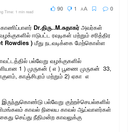
90
1
0
A
A
ng Time: 1 min read
்காணிப்பாளர்
Dr.திரு..M.சுதாகர்
அவர்கள்
வழக்குகளில் ஈடுபட்ட ரவுடிகள் மற்றும் சரித்திர
et Rowdies )
மீது நடவடிக்கை மேற்கொள்ள
ாவட்டத்தில் பல்வேறு வழக்குகளில்
வாளியான 1 ) முருகன் ( எ ) பூணை முருகன் 33,
ுளம், காஞ்சிபுரம் மற்றும் 2) ஏகா எ
ுந்துகொண்டு பல்வேறு குற்றச்செயல்களில்
ணிமங்கலம் காவல் நிலைய காவல் ஆய்வாளர்கள்
ைது செய்து நீதிமன்ற காவலுக்கு