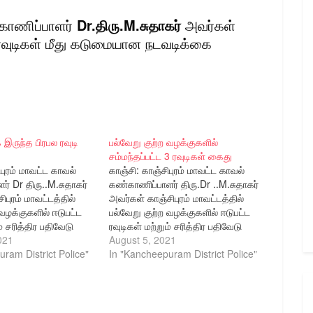
்காணிப்பாளர்
Dr.திரு.M.சுதாகர்
அவர்கள்
 ரவுடிகள் மீது கடுமையான நடவடிக்கை
ுந்த பிரபல ரவுடி
பல்வேறு குற்ற வழக்குகளில்
சம்மந்தப்பட்ட 3 ரவுடிகள் கைது
புரம் மாவட்ட காவல்
காஞ்சி: காஞ்சிபுரம் மாவட்ட காவல்
் Dr திரு..M.சுதாகர்
கண்காணிப்பாளர் திரு.Dr ..M.சுதாகர்
புரம் மாவட்டத்தில்
அவர்கள் காஞ்சிபுரம் மாவட்டத்தில்
 வழக்குகளில் ஈடுபட்ட
பல்வேறு குற்ற வழக்குகளில் ஈடுபட்ட
ம் சரித்திர பதிவேடு
ரவுடிகள் மற்றும் சரித்திர பதிவேடு
(History Sheet
021
குற்றவாளிகள் (History Sheet
August 5, 2021
ு நடவடிக்கை
ram District Police"
Rowdies) மீது நடவடிக்கை
In "Kancheepuram District Police"
மேற்கொள்ள
ிற்கிணங்க காஞ்சிபுரம்
அறிவுறுத்தியதிற்கிணங்க காஞ்சிபுரம்
பல்வேறு காவல்
மாவட்டத்தில் பல்வேறு
ல் கொலை, கொலை
காவல்நிலையங்களில் கொலை,