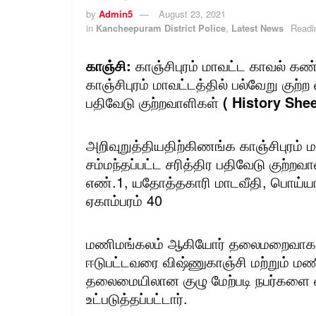
by
Admin5
August 23, 2021
in
Kancheepuram District Police
,
Latest News
Readi
காஞ்சி:
காஞ்சிபுரம் மாவட்ட காவல் கண
காஞ்சிபுரம் மாவட்டத்தில் பல்வேறு குற்ற 
பதிவேடு குற்றவாளிகள்
( History She
அறிவுறுத்தியதிற்கிணங்க காஞ்சிபுரம் ம
சம்மந்தப்பட்ட சரித்திர பதிவேடு குற்ற
எண்.1, யதோத்தகாரி மாடவீதி, பொய்யாக
ஏகாம்பரம் 40
மணிமங்கலம் ஆகியோர் தலைமறைவாக இர
ஈடுபட்டவரை விஷ்ணுகாஞ்சி மற்றும் ம
தலைமையிலான குழு மேற்படி நபர்களை க
உட்படுத்தப்பட்டார்.