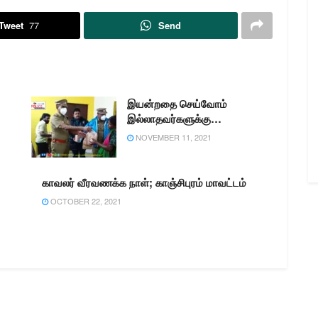
பறி , அடிதடி
கொலை முயற்சி மற்றும் கஞ்சா
்மந்தப்பட்ட சரித்திர
வழக்குகளில் சம்பந்தப்பட்ட சரித்திர
Tweet
77
Send
்றவாளிகளான
பதிவேடு குற்றவாளிகளான 1)சுரேஷ்
(எ) குள்ள விஷ்வா 31,,
(எ) மெட்ராஸ் சுரேஷ் (37) த/
, திருப்பெரும்புதூர்…
பெ.அழகரசன, பாவாபேட்டை தெரு,
காஞ்சிபுரம், 2)கார்த்தி…
இயன்றதை செய்வோம்
இல்லாதவர்களுக்கு…
NOVEMBER 11, 2021
காவலர் வீரவணக்க நாள்; காஞ்சிபுரம் மாவட்டம்
OCTOBER 22, 2021