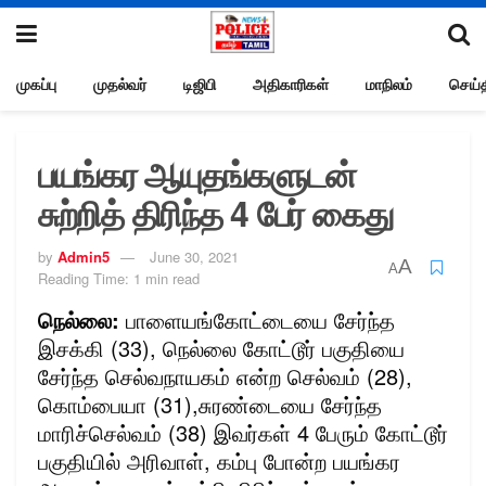
முகப்பு
முதல்வர்
டிஜிபி
அதிகாரிகள்
மாநிலம்
செய்த
பயங்கர ஆயுதங்களுடன்
சுற்றித் திரிந்த 4 பேர் கைது
by
Admin5
June 30, 2021
A
A
Reading Time: 1 min read
நெல்லை:
பாளையங்கோட்டையை சேர்ந்த
இசக்கி (33), நெல்லை கோட்டூர் பகுதியை
சேர்ந்த செல்வநாயகம் என்ற செல்வம் (28),
கொம்பையா (31),சுரண்டையை சேர்ந்த
மாரிச்செல்வம் (38) இவர்கள் 4 பேரும் கோட்டூர்
பகுதியில் அரிவாள், கம்பு போன்ற பயங்கர