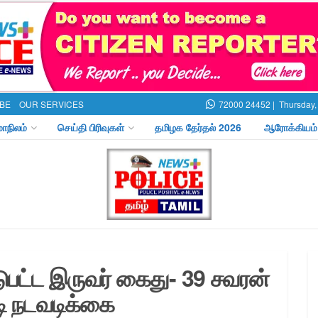
BE
OUR SERVICES
72000 24452 |
Thursday,
மாநிலம்
செய்தி பிரிவுகள்
தமிழக தேர்தல் 2026
ஆரோக்கியம்
ஈடுபட்ட இருவர் கைது- 39 சவரன்
டி நடவடிக்கை