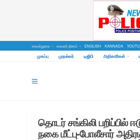
காவல்துறை
காவலர் தினம்
ENGLISH
KANNADA
YOUTU
முகப்பு
முதல்வர்
டிஜிபி
அதிகாரிகள்
தொடர் சங்கிலி பறிப்பில் 
நகை மீட்பு-போலீசார் அதிர