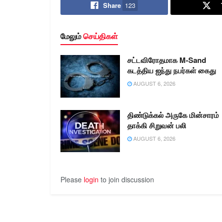
Share
123
அந்தோணியம்மாள் தலைமையில்
தனிப்படை உதவி ஆய்வாளர் திரு. ஜான்
போஸ்கோ மற்றும் காவலர்கள் சகிதம்
மேலும்
செய்திகள்
வாகன சோதனையில் ஈடுபட்டனர்.…
சட்டவிரோதமாக M-Sand
கடத்திய ஐந்து நபர்கள் கைது
AUGUST 6, 2026
திண்டுக்கல் அருகே மின்சாரம்
தாக்கி சிறுவன் பலி
AUGUST 6, 2026
Please
login
to join discussion