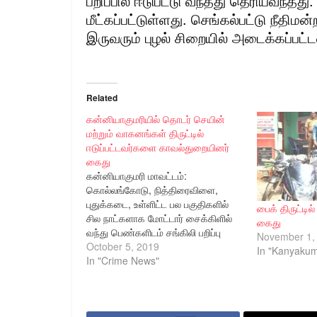
பறிப்பில் ஈடுபட்டு வந்தது தெரியவந்தத
மீட்கப்பட்டுள்ளது. செங்கல்பட்டு நீதிமன
இருவரும் புழல் சிறையில் அடைக்கப்பட்ட
Related
கன்னியாகுமரியில் தொடர் செயின்
மற்றும் வாகனங்கள் திருட்டில்
ஈடுப்பட்டவர்களை காவல்துறையினர்
கைது
கன்னியாகுமரி மாவட்டம்:
கொல்லங்கோடு, நித்திரைவிளை,
புதுக்கடை, உள்ளிட்ட பல பகுதிகளில்
பைக் திருட்டில்
சில நாட்களாக மோட்டார் சைக்கிளில்
கைது
வந்து பெண்களிடம் சங்கிலி பறிப்பு
November 1,
சம்பவம் நடைபெற்று வந்தது,
October 5, 2019
In "Kanyakuma
குற்றவாளிகளை உடனடியாக பிடிக்க
In "Crime News"
மாவட்ட காவல் கண்காணிப்பாளர் Dr.
N.ஸ்ரீநாத் IPS அவர்கள் உத்தரவிட்டார்.
இதனை தொடர்ந்து கொல்லங்கோடு
காவல் நிலைய ஆய்வாளர் திருமதி.