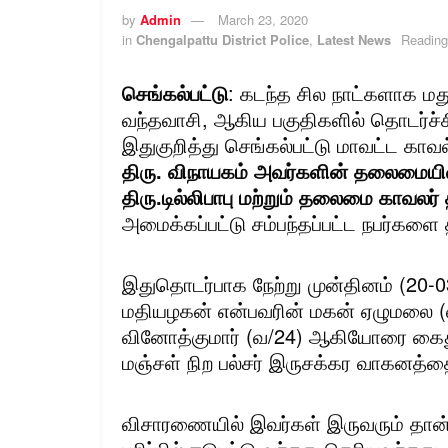
by
Admin
March 23, 2020
in
Chengalpattu District Police
,
Latest News
Reading
செங்கல்பட்டு
: கடந்த சில நாட்களாக மதுர
வந்தவாசி, ஆகிய பகுதிகளில் தொடர்ச்சி
இதுகுறித்து செங்கல்பட்டு மாவட்ட காவல
திரு. விநாயகம் அவர்களின் தலைமையில
திரு.டில்லிபாபு மற்றும் தலைமை காவலர் த
அமைக்கப்பட்டு சம்பந்தப்பட்ட நபர்களை 
இதுதொடர்பாக நேற்று முன்தினம் (20-0
மதியழகன் என்பவரின் மகன் ஏழுமலை (வ/
வினோத்குமார் (வ/24) ஆகியோரை கைது ச
மஞ்சள் நிற பல்சர் இருசக்கர வாகனத்தைய
விசாரணையில் இவர்கள் இருவரும் தான்