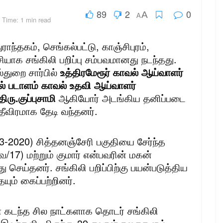
89
2
0
A
A
 Time: 1 min read
ாந்தகம், செங்கல்பட்டு, காஞ்சிபுரம்,
யாக சங்கிலி பறிப்பு சம்பவமானது நடந்தது.
்துறை சார்பில்
உத்திரமேரூர் காவல் ஆய்வாளர்
் படாளம் காவல் உதவி ஆய்வாளர்
ிரு.குப்புசாமி
ஆகியோர் அடங்கிய தனிப்படை
தீவிரமாக தேடி வந்தனர்.
3-2020) சித்தனஞ்சேரி பகுதியை சேர்ந்த
17) மற்றும் குமார் என்பவரின் மகன்
ெய்தனர். சங்கிலி பறிப்பிற்கு பயன்படுத்திய
ும் கைப்பற்றினர்.
 கடந்த சில நாட்களாக தொடர் சங்கிலி