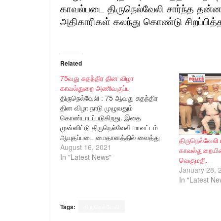
காவல்படை திருநெல்வேலி சார்ந்த தன்னார
அதிகாரிகள் கலந்து கொண்டு சிறப்பித்த
Related
75வது சுதந்திர தின விழா
காவல்துறை அணிவகுப்பு
திருநெல்வேலி : 75 ஆவது சுதந்திர
தின விழா நாடு முழுவதும்
கொண்டாடப்படுகிறது. இதை
முன்னிட்டு திருநெல்வேலி மாவட்டம்
ஆயுதப்படை மைதானத்தில் வைத்து
திருநெல்வேலி
சுதந்திர தின விழா நடைபெற்றது.
August 16, 2021
காவல்துறையினர
இந்நிகழ்ச்சியில் திருநெல்வேலி மாவட்ட
In "Latest News"
வெகுமதி.
ஆட்சியர் திரு‌. விஷ்ணு அவர்கள்,
January 28, 
நெல்லை மாநகர காவல் ஆணையாளர்
In "Latest Ne
திரு.N.K. செந்தாமரைக்கண்ணன்
இ.கா.ப., அவர்கள், திருநெல்வேலி
சரக காவல்துறை துணை தலைவர்
Tags:
திருநெல்வேலி
திரு. பிரவீன்குமார் அபினபு இ.கா.ப.,