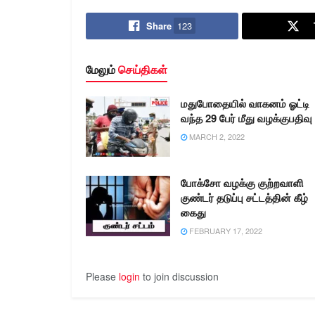
அவர்கள், திருநெல்வேலி மாவட்ட
காவல் கண்காணிப்பாளர்…
Share
123
மேலும்
செய்திகள்
மதுபோதையில் வாகனம் ஓட்டி
வந்த 29 பேர் மீது வழக்குபதிவு
MARCH 2, 2022
போக்சோ வழக்கு குற்றவாளி
குண்டர் தடுப்பு சட்டத்தின் கீழ்
கைது
FEBRUARY 17, 2022
Please
login
to join discussion