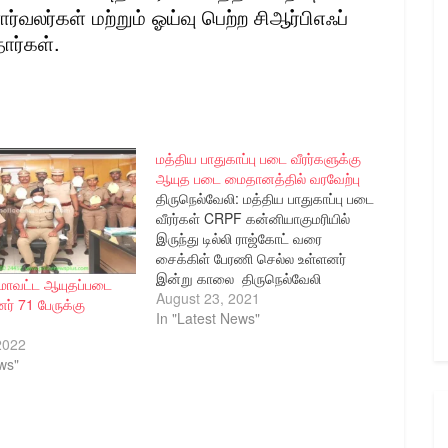
்வலர்கள் மற்றும் ஓய்வு பெற்ற சிஆர்பிஎஃப்
ார்கள்.
மத்திய பாதுகாப்பு படை வீரர்களுக்கு
ஆயுத படை மைதானத்தில் வரவேற்பு
திருநெல்வேலி: மத்திய பாதுகாப்பு படை
வீரர்கள் CRPF கன்னியாகுமரியில்
இருந்து டில்லி ராஜ்கோட் வரை
சைக்கிள் பேரணி செல்ல உள்ளனர்
இன்று காலை திருநெல்வேலி
 மாவட்ட ஆயுதப்படை
ஆயுதப்படை மைதானம் வந்தடைந்த
August 23, 2021
் 71 பேருக்கு
வீரர்களை மாவட்ட ஆட்சித் தலைவர்
In "Latest News"
திரு.விஷ்ணு மற்றும் காவல்துறை
2022
அதிகாரிகள் மற்றும் பிற அதிகாரிகள்
ws"
வரவேற்றனர்.திருநெல்வேலியில்
இருந்து சைக்கிள் பேரணியாக
செல்லும் மத்திய படை வீரர்களை
மாவட்ட ஆட்சித்தலைவர் திரு.விஷ்ணு