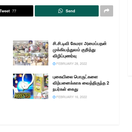
காவல்துறை அலுவலர்கள்
முன்னிலையில் கொடி அசைத்து
Tweet
77
Send
தொடங்கி வைத்தார்.முன்னதாக…
சி.சி.டிவி கேமரா அமைப்பதன்
முக்கியத்துவம் குறித்து
விழிப்புணர்வு
FEBRUARY 28, 2022
புகையிலை பொருட்களை
விற்பனைக்காக வைத்திருந்த 2
நபர்கள் கைது
FEBRUARY 16, 2022