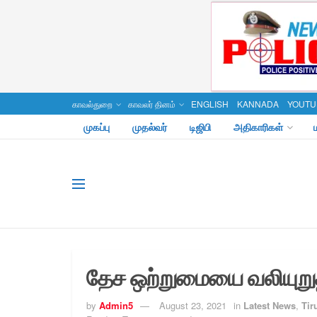
காவல்துறை
காவலர் தினம்
ENGLISH
KANNADA
YOUTU
முகப்பு
முதல்வர்
டிஜிபி
அதிகாரிகள்
தேச ஒற்றுமையை வலியுறுத
by
Admin5
August 23, 2021
in
Latest News
,
Tir