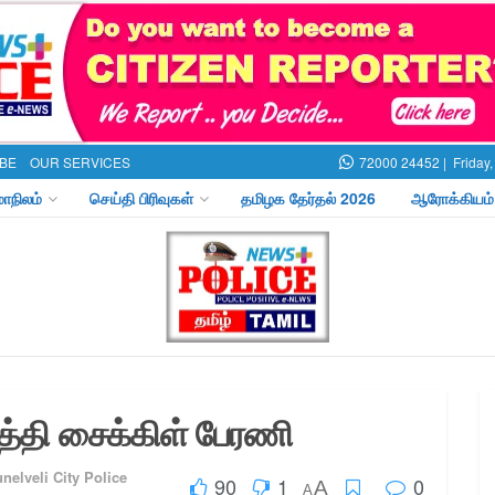
BE
OUR SERVICES
72000 24452 |
Friday
மாநிலம்
செய்தி பிரிவுகள்
தமிழக தேர்தல் 2026
ஆரோக்கியம்
்தி சைக்கிள் பேரணி
unelveli City Police
90
1
0
A
A