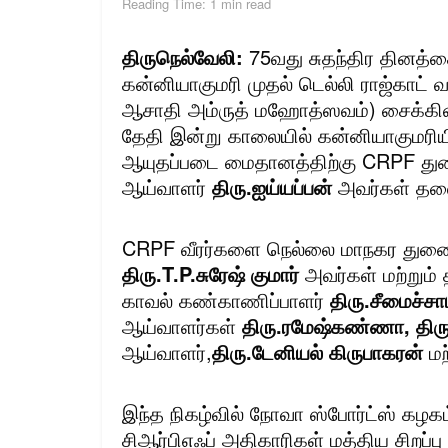
Reading Time: 1 min read
திருநெல்வேலி:
75வது சுதந்திர தினத்த
கன்னியாகுமரி முதல் டெல்லி ராஜ்காட் வ
ஆசாதி அம்ருத் மஹோத்ஸவம்) சைக்கிள
தேதி இன்று காலையில் கன்னியாகுமரி
ஆயுதப்படை மைதானத்திற்கு CRPF த
ஆய்வாளர்
திரு.ஐய்யப்பன்
அவர்கள் தலை
CRPF வீரர்களை நெல்லை மாநகர துணை
திரு.T.P.சுரேஷ் குமார்
அவர்கள் மற்றும் 
காவல் கண்காணிப்பாளர்
திரு.சீமைச்சா
ஆய்வாளர்கள்
திரு.ரமேஷ்கண்ணா, திரு.
ஆய்வாளர்,
திரு.டேனியல் கிருபாகரன்
மற
இந்த நிகழ்வில் நோவா ஸ்போர்ட்ஸ் கழகம
சிஆர்பிஎஃப் அதிகாரிகள் மத்திய சிறப்ப