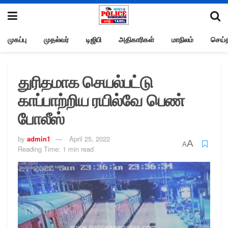
முகப்பு
முதல்வர்
டிஜிபி
அதிகாரிகள்
மாநிலம்
செய்த
துரிதமாக செயல்பட்டு
காப்பாற்றிய ரயில்வே பெண்
போலீஸ்
by
admin1
April 25, 2022
A
A
Reading Time: 1 min read