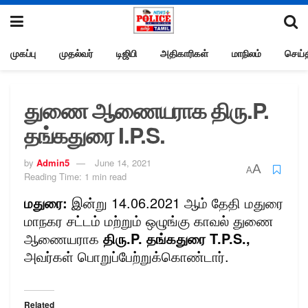
முகப்பு
முதல்வர்
டிஜிபி
அதிகாரிகள்
மாநிலம்
செய்த
துணை ஆணையராக திரு.P.
தங்கதுரை I.P.S.
by
Admin5
June 14, 2021
A
A
Reading Time: 1 min read
மதுரை:
இன்று 14.06.2021 ஆம் தேதி மதுரை
மாநகர சட்டம் மற்றும் ஒழுங்கு காவல் துணை
ஆணையராக
திரு.P. தங்கதுரை T.P.S.,
அவர்கள் பொறுப்பேற்றுக்கொண்டார்.
Related