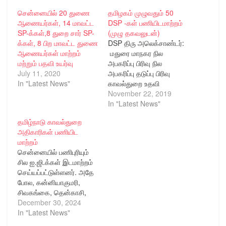
சென்னையில் 20 துணை
தமிழகம் முழுவதும் 50
ஆணையர்கள், 14 மாவட்ட
DSP -கள் பணியிடமாற்றம்
SP-க்கள்,8 துறை சார் SP-
(முழு தகவலுடன்)
க்கள், 8 பிற மாவட்ட துணை
DSP திரு அலெக்சாண்டர்:
ஆணையர்கள் மாற்றம்
மதுரை மாநகர நில
மற்றும் பதவி உயர்வு
அபகரிப்பு பிரிவு நில
July 11, 2020
அபகரிப்பு தடுப்பு பிரிவு
In "Latest News"
காவல்துறை உதவி
ஆணையர் திரு
November 22, 2019
அலெக்சாண்டர் காஞ்சிபுரம்
In "Latest News"
மாவட்ட நில அபகரிப்பு
தமிழ்நாடு காவல்துறை
தடுப்பு பிரிவு காவல்துறை
அதிகாரிகள் பணியிட
துணைக்
மாற்றம்
கண்காணிப்பாளராக
சென்னையில் பணிபுரியும்
நியமிக்கப்பட்டுள்ளார். DSP
சில ஐ.ஜி.க்கள் இடமாற்றம்
திரு இளவரசன் : மதுரை
செய்யப்பட்டுள்ளனர். அதே
மாநகர நில அபகரிப்பு தடுப்பு
போல, கன்னியாகுமரி,
பிரிவு காவல்துறை
சிவகங்கை, தென்காசி,
கண்காணிப்பாளராக
விழுப்புரம், தஞ்சை, மற்றும்
December 30, 2024
இருந்த திரு. இளவரசன்
திருவாரூர் உள்ளிட்ட மாவட்ட
In "Latest News"
திண்டுக்கல் மாவட்டம்
எஸ்.பி.க்களும்
வேடசந்தூர் துணைக்