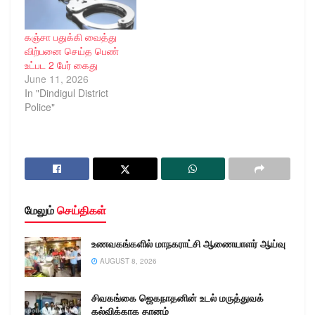
கஞ்சா பதுக்கி வைத்து
விற்பனை செய்த பெண்
உட்பட 2 பேர் கைது
June 11, 2026
In "Dindigul District
Police"
மேலும்
செய்திகள்
உணவகங்களில் மாநகராட்சி ஆணையாளர் ஆய்வு
AUGUST 8, 2026
சிவகங்கை ஜெகநாதனின் உடல் மருத்துவக்
கல்விக்காக தானம்