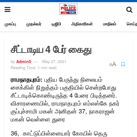
முகப்பு
முதல்வர்
டிஜிபி
அதிகாரிகள்
மாநிலம்
செய்த
சீட்டாடிய 4 பேர் கைது
by
Admin5
May 27, 2021
A
A
Reading Time: 1 min read
ராமநாதபுரம்:
புதிய பேருந்து நிலையம்
சைக்கிள் நிறுத்தம் பகுதியில் சென்றபோது
சீட்டாடிக்கொண்டிருந்த 4 பேரை பிடித்தனர்.
விசாரணையில், ராமநாதபுரம் எம்எஸ்கே நகர்
குப்புச்சாமி மகன் அனிதன் 37, நாகராஜன்
மகன் வெள்ளை துரை
36, காட்டுப்பிள்ளையார் கோயில் தெரு