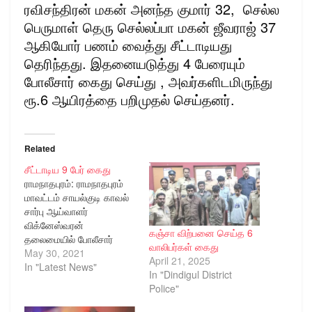
ரவிசந்திரன் மகன் அனந்த குமார் 32, செல்ல
பெருமாள் தெரு செல்லப்பா மகன் ஜீவராஜ் 37
ஆகியோர் பணம் வைத்து சீட்டாடியது
தெரிந்தது. இதனையடுத்து 4 பேரையும்
போலீசார் கைது செய்து , அவர்களிடமிருந்து
ரூ.6 ஆயிரத்தை பறிமுதல் செய்தனர்.
Related
சீட்டாடிய 9 பேர் கைது
ராமநாதபுரம்: ராமநாதபுரம்
மாவட்டம் சாயல்குடி காவல்
சார்பு ஆய்வாளர்
விக்னேஸ்வரன்
கஞ்சா விற்பனை செய்த 6
தலைமையில் போலீசார்
வாலிபர்கள் கைது
நேற்று மாலை 5
May 30, 2021
April 21, 2025
மணியளவில் ரோந்து
In "Latest News"
In "Dindigul District
சென்றனர். அங்குள்ள
Police"
காம்ப்ளக்ஸில் சீட்டாடுவதாக
தகவல் கிடைத்தது .