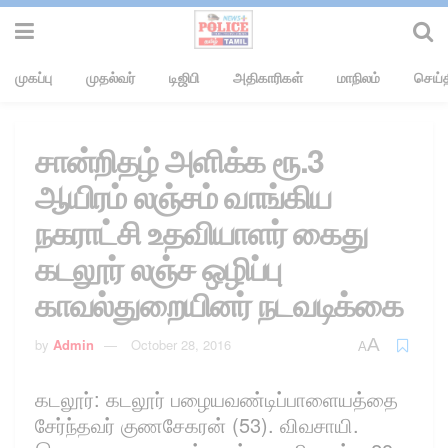
முகப்பு
முதல்வர்
டிஜிபி
அதிகாரிகள்
மாநிலம்
செய்த
சான்றிதழ் அளிக்க ரூ.3
ஆயிரம் லஞ்சம் வாங்கிய
நகராட்சி உதவியாளர் கைது
கடலூர் லஞ்ச ஒழிப்பு
காவல்துறையினர் நடவடிக்கை
A
by
Admin
October 28, 2016
A
கடலூர்: கடலூர் பழையவண்டிப்பாளையத்தை
சேர்ந்தவர் குணசேகரன் (53). விவசாயி.