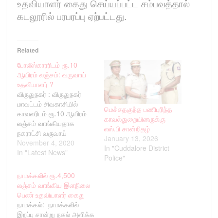
உதவியாளர் கைது செய்யப்பட்ட சம்பவத்தால்
கடலூரில் பரபரப்பு ஏற்பட்டது.
Related
போலீஸ்காரரிடம் ரூ.10
ஆயிரம் லஞ்சம்: வருவாய்
உதவியாளர் ?
விருதுநகர் : விருதுநகர்
மாவட்டம் சிவகாசியில்
மெச்சதகுந்த பணிபுரிந்த
காவலரிடம் ரூ.10 ஆயிரம்
காவல்துறையினருக்கு
லஞ்சம் வாங்கியதாக
எஸ்.பி சான்றிதழ்
நகராட்சி வருவாய்
January 13, 2026
உதவியாளர் ஒருவர் லஞ்ச
November 4, 2020
In "Cuddalore District
ஒழிப்புப் பிரிவு போலீஸாரால்
In "Latest News"
Police"
இன்று கைது
செய்யப்பட்டார்.சிவகாசியை
நாமக்கலில் ரூ.4,500
ச் சேர்ந்தவர் ஜாபர் சாதிக்.
லஞ்சம் வாங்கிய இளநிலை
திருத்தங்கல் காவல்
பெண் உதவியாளர் கைது
நிலையத்தில் காவலராகப்
நாமக்கல்: நாமக்கலில்
பணியாற்றி வருகிறார். புது
இறப்பு சான்று நகல் அளிக்க