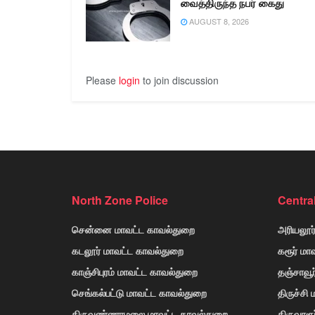
வைத்திருந்த நபர் கைது
AUGUST 8, 2026
Please
login
to join discussion
North Zone Police
Centra
சென்னை மாவட்ட காவல்துறை
அரியலூர
கடலூர் மாவட்ட காவல்துறை
கரூர் மா
காஞ்சிபுரம் மாவட்ட காவல்துறை
தஞ்சாவூ
செங்கல்பட்டு மாவட்ட காவல்துறை
திருச்சி
திருவண்ணாமலை மாவட்ட காவல்துறை
திருவாரூ