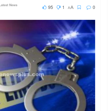
Latest News
95
1
0
A
A