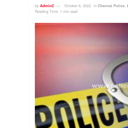
by
Admin2
October 6, 2022
in
Chennai Police
,
Reading Time: 1 min read