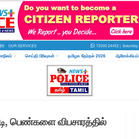
BE
OUR SERVICES
72000 24452 |
Saturday,
மாநிலம்
செய்தி பிரிவுகள்
தமிழக தேர்தல் 2026
ஆரோக்கியம்
டி, பெண்களை விபசாரத்தில்