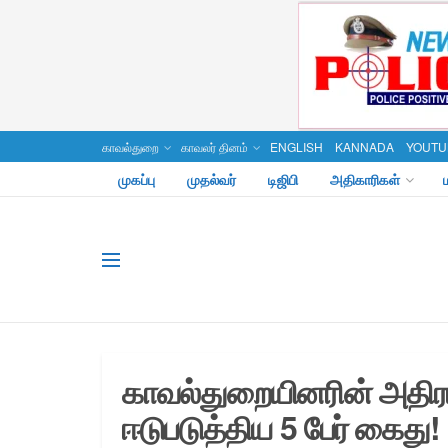
காவல்துறை
காவலர் தினம்
ENGLISH
KANNADA
YOUTU
முகப்பு
முதல்வர்
டிஜிபி
அதிகாரிகள்
காவல்துறையினரின் அதிர
ஈடுபடுத்திய 5 பேர் கைது!