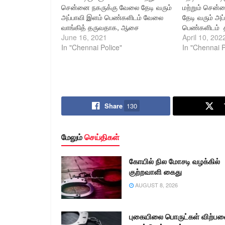
சென்னை நகருக்கு வேலை தேடி வரும்
மற்றும் சென்
அப்பாவி இளம் பெண்களிடம் வேலை
தேடி வரும் அப
வாங்கித் தருவதாக, ஆசை
பெண்களிடம் 
வார்த்தைகள் கூறி அழைத்துச்
June 16, 2021
நிறுவனங்களில்
April 10, 202
சென்று அவர்களை கட்டாயப்படுத்தி
In "Chennai Police"
வேலை வாங்க
In "Chennai P
விபச்சாரத் தொழிலில் ஈடுபடுத்தும்
வார்த்தைகள் 
குற்றவாளிகளை கைது செய்து
அழைத்துச் சென
நடவடிக்கை எடுக்க சென்னை
விபச்சாரத் தொழ
பெருநகர காவல் ஆணையாளர்
பணம் சம்பாதி
திரு.சங்கர் ஜிவால், இ.கா.ப அவர்கள்
தகவலின் பேரில்
Share
130
உத்தரவிட்டுள்ளதின் தொடர்ச்சியாக,
குற்றவாளிகள
F3 நுங்கம்பாக்கம் காவல் நிலைய
நடவடிக்கை எ
ஆய்வாளர் தலைமையிலான காவல்…
பெருநகர கா
மேலும்
செய்திகள்
திரு.சங்கர்…
கோயில் நில மோசடி வழக்கில்
குற்றவாளி கைது
AUGUST 8, 2026
புகையிலை பொருட்கள் விற்ப