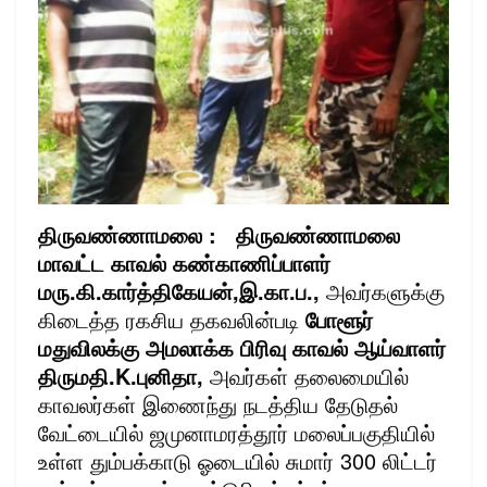
திருவண்ணாமலை :
திருவண்ணாமலை
மாவட்ட காவல் கண்காணிப்பாளர்
மரு.கி.கார்த்திகேயன்,இ.கா.ப.,
அவர்களுக்கு
கிடைத்த ரகசிய தகவலின்படி
போளூர்
மதுவிலக்கு அமலாக்க பிரிவு காவல் ஆய்வாளர்
திருமதி.K.புனிதா,
அவர்கள் தலைமையில்
காவலர்கள் இணைந்து நடத்திய தேடுதல்
வேட்டையில் ஜமுனாமரத்தூர் மலைப்பகுதியில்
உள்ள தும்பக்காடு ஓடையில் சுமார் 300 லிட்டர்