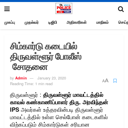
முகப்பு
முதல்வர்
டிஜிபி
அதிகாரிகள்
மாநிலம்
செய்த
சிம்கார்டு கடையில்
திருவள்ளூர் போலீஸ்
சோதனை
by
Admin
January 23, 2020
A
A
Reading Time: 1 min read
திருவள்ளூர் :
திருவள்ளூர் மாவட்டத்தில்
காவல் கண்காணிப்பாளர் திரு. அரவிந்தன்
IPS
அவர்கள் உத்தரவின்படி திருவள்ளூர்
மாவட்டத்தில் உள்ள செல்போன் கடைகளில்
விற்கப்படும் சிம்கார்டுகள் சரியான