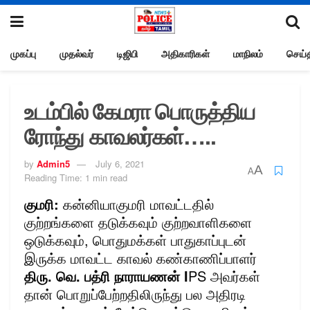
முகப்பு
முதல்வர்
டிஜிபி
அதிகாரிகள்
மாநிலம்
செய்த
உடம்பில் கேமரா பொருத்திய
ரோந்து காவலர்கள்…..
by
Admin5
July 6, 2021
A
A
Reading Time: 1 min read
குமரி:
கன்னியாகுமரி மாவட்டதில்
குற்றங்களை தடுக்கவும் குற்றவாளிகளை
ஒடுக்கவும், பொதுமக்கள் பாதுகாப்புடன்
இருக்க மாவட்ட காவல் கண்காணிப்பாளர்
திரு. வெ. பத்ரி நாராயணன் I
PS அவர்கள்
தான் பொறுப்பேற்றதிலிருந்து பல அதிரடி