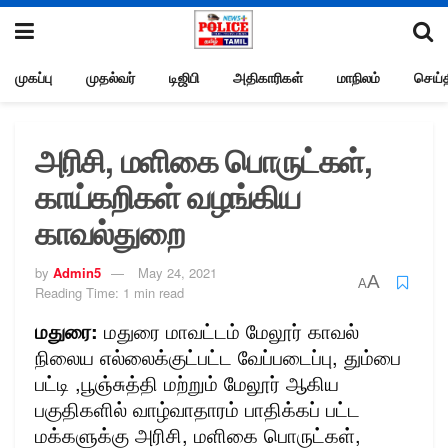
முகப்பு
முதல்வர்
டிஜிபி
அதிகாரிகள்
மாநிலம்
செய்த
அரிசி, மளிகை பொருட்கள்,
காய்கறிகள் வழங்கிய
காவல்துறை
by
Admin5
May 24, 2021
A
A
Reading Time: 1 min read
மதுரை:
மதுரை மாவட்டம் மேலூர் காவல்
நிலைய எல்லைக்குட்பட்ட வேப்படைப்பு, தும்பை
பட்டி ,பூஞ்சுத்தி மற்றும் மேலூர் ஆகிய
பகுதிகளில் வாழ்வாதாரம் பாதிக்கப் பட்ட
மக்களுக்கு அரிசி, மளிகை பொருட்கள்,