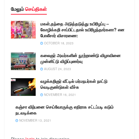
இருந்து பாதுகாப்பாக
மேலும்
செய்திகள்
இருக்க முகக்கவசம்,…
மகள்,தந்தை அடுத்தடுத்து உயிரிழப்பு –
கோழிக்கறி சாப்பிட்டதால் உயிரிழந்தார்களா? என
போலீசார் விசாரணை:
OCTOBER 18, 2023
கலைஞர் அவர்களின் நூற்றாண்டு விழாவினை
முன்னிட்டு விழிப்புணர்வு
AUGUST 24, 2023
வழக்கறிஞர் வீட்டில் மர்மநபர்கள் நாட்டு
வெடிகுண்டுகள் வீச்சு
NOVEMBER 16, 2021
கஞ்சா விற்பனை செய்வோருக்கு எதிராக சட்டப்படி கடும்
நடவடிக்கை
NOVEMBER 13, 2021
Please
login
to join discussion