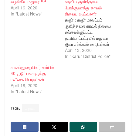
வழங்கிய மதுரை SP
உதவிய குளித்தலை
April 16, 2020
போக்குவரத்து காவல்
In "Latest News"
நிலைய ஆய்வாளர்
கரூர் : கரூர் மாவட்டம்
குளித்தலை காவல் நிலைய
எல்லைக்குட்பட்ட
தாளியாம்பட்டியில் மதுரை
ஜீவா சர்க்கஸ் ஊழியர்கள்
கடந்த 15 நாட்களாக
April 13, 2020
தங்கியிருப்பதாக கிடைத்த
In "Karur District Police"
தகவலின் பேரில்
காவல்துறையினர் சார்பில்
குளித்தலை போக்குவரத்து
40 குடும்பங்களுக்கு
காவல் நிலைய ஆய்வாளர்
மளிகை பொருட்கள்
திரு. கார்த்திகேயன்
April 18, 2020
அவர்கள் தலைமையில்
In "Latest News"
குளித்தலை லயன்ஸ் கிளப்
உறுப்பினர்கள் மூலம்,
சர்க்கஸ் ஊழியர்களுக்கு
Tags:
மதுரை
அரிசி, மளிகை சாமான்கள்
மற்றும் காய்கறிகள்
ஆகியவற்றை
வழங்கியதுடன் அவர்கள்
கொரோனா தொற்றில்