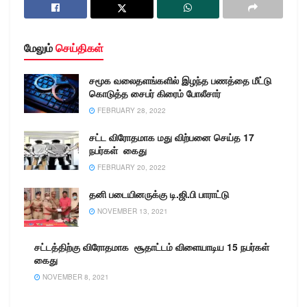
ஆகியோர்…
மேலும்
செய்திகள்
சமூக வலைதளங்களில் இழந்த பணத்தை மீட்டு
கொடுத்த சைபர் கிரைம் போலீசார்
FEBRUARY 28, 2022
சட்ட விரோதமாக மது விற்பனை செய்த 17
நபர்கள் கைது
FEBRUARY 20, 2022
தனி படையினருக்கு டி.ஜி.பி பாராட்டு
NOVEMBER 13, 2021
சட்டத்திற்கு விரோதமாக சூதாட்டம் விளையாடிய 15 நபர்கள்
கைது
NOVEMBER 8, 2021