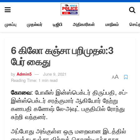
முகப்பு
முதல்வர்
டிஜிபி
அதிகாரிகள்
மாநிலம்
செய்த
6 கிலோ கஞ்சா பறிமுதல்:3
பேர் கைது
by
Admin5
June 9, 2021
A
A
Reading Time: 1 min read
கோவை
: போலீஸ் இன்ஸ்பெக்டர் திருப்பதி, சப்-
இன்ஸ்பெக்டர் சரத்குமார் ஆகியோர் நேற்று
கணபதி கணேஷ் லே-அவுட் பகுதியில் ரோந்து
சுற்றி வந்தனர்.
அப்போது அங்குள்ள ஒரு மறைவான இடத்தில்
வைத்து கஞ்சா விற்றுக் கொண்டிருந்ததாக