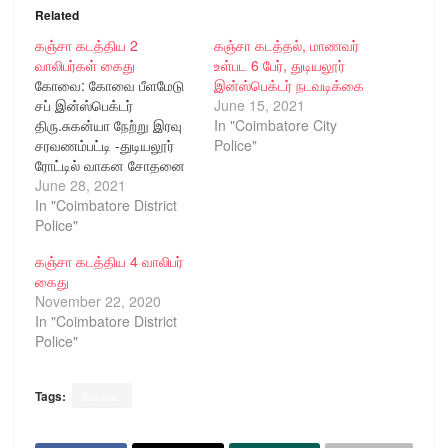
Related
கஞ்சா கடத்திய 2
கஞ்சா கடத்தல், மாணவர்
வாலிபர்கள் கைது
உள்பட 6 பேர், துடியலூர்
கோவை: கோவை பீளமேடு
இன்ஸ்பெக்டர் நடவடிக்கை
சப் இன்ஸ்பெக்டர்
June 15, 2021
திரு.சுகன்யா நேற்று இரவு
In "Coimbatore City
சரவணம்பட்டி -துடியலூர்
Police"
ரோட்டில் வாகன சோதனை
நடத்தினார். அப்போது
June 28, 2021
சந்தேகப்படும்படி 2
In "Coimbatore District
பைக்கில் வந்த 4
Police"
ஆசாமிகளை தடுத்து
கஞ்சா கடத்திய 4 வாலிபர்
நிறுத்தி சோதனை
கைது
செய்தார். அவர்களிடம் 2
November 22, 2020
கிலோ கஞ்சா இருந்தது
In "Coimbatore District
கண்டுபிடிக்கப்பட்டது.
Police"
இதை கடத்தி வந்த
கணபதி நேரு நகரைச்
சேர்ந்த சுவிக்சன்பெர்னார்டு
Tags:
கோவை
( வயது 22) காந்திபுரம்
முதல் வீதியை சேர்ந்த
ஞானசேகர் (வயது 25)