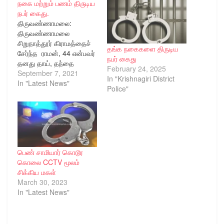
நகை மற்றும் பணம் திருடிய
நபர் கைது.
திருவண்ணாமலை:
திருவண்ணாமலை
சிறுநாத்தூர் கிராமத்தைச்
தங்க நகைகளை திருடிய
சேர்ந்த ராமன், 44 என்பவர்
நபர் கைது
தனது தாய், தந்தை
February 24, 2025
விழுப்புரம் மாவட்டம்,
September 7, 2021
In "Krishnagiri District
மேல்மலையனூர் வட்டம்,
In "Latest News"
Police"
மானந்தல் கிராமத்தில்
வசித்து வருவதாகவும்,
இந்நிலையில் கடந்த
29.07.2021 ஆம் தேதி
தனது தந்தை கணேசன்
மானந்தல் கிராமத்தில்
பெண் சாமியார் கொடூர
இறந்துவிட்டதாகவும்,
கொலை CCTV மூலம்
இதற்காக அங்கு
சிக்கிய மகள்
குடும்பத்துடன் சென்று
March 30, 2023
விட்டதாகவும், கடந்த
In "Latest News"
03.08.2021 ஆம் தேதி
சிறுநாத்தூருக்கு வந்து
நிலத்தை சுற்றி
பார்த்துவிட்டு, பின்னர்