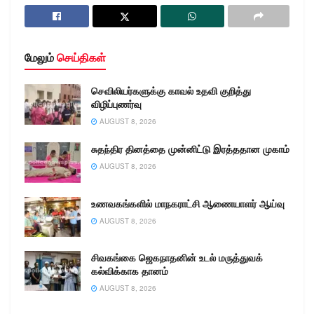
வீட்டிற்கு வந்து
பார்த்துவிட்டு, வீட்டை
பூட்டிவிட்டு…
மேலும்
செய்திகள்
செவிலியர்களுக்கு காவல் உதவி குறித்து
விழிப்புணர்வு
AUGUST 8, 2026
சுதந்திர தினத்தை முன்னிட்டு இரத்ததான முகாம்
AUGUST 8, 2026
உணவகங்களில் மாநகராட்சி ஆணையாளர் ஆய்வு
AUGUST 8, 2026
சிவகங்கை ஜெகநாதனின் உடல் மருத்துவக்
கல்விக்காக தானம்
AUGUST 8, 2026