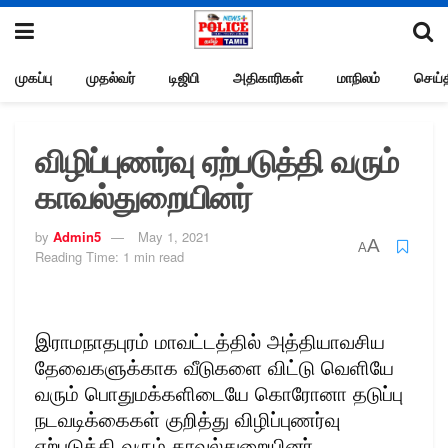
முகப்பு
முதல்வர்
டிஜிபி
அதிகாரிகள்
மாநிலம்
செய்த
விழிப்புணர்வு ஏற்படுத்தி வரும்
காவல்துறையினர்
by
Admin5
May 1, 2021
A
A
Reading Time: 1 min read
இராமநாதபுரம் மாவட்டத்தில் அத்தியாவசிய
தேவைகளுக்காக வீடுகளை விட்டு வெளியே
வரும் பொதுமக்களிடையே கொரோனா தடுப்பு
நடவடிக்கைகள் குறித்து விழிப்புணர்வு
ஏற்படுத்தி வரும் காவல்துறையினர்.