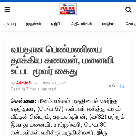
முகப்பு
முதல்வர்
டிஜிபி
அதிகாரிகள்
மாநிலம்
செய்த
வயதான பெண்மணியை
தாக்கிய கணவன், மனைவி
உட்பட மூவர் கைது
by
Admin5
June 20, 2021
A
A
Reading Time: 1 min read
சென்னை:
மீனம்பாக்கம் பகுதியைச் சேர்ந்த
சகுந்தலா, (பெ/வ.57) என்பவர் வசித்து வரும்
வீட்டின் பின்புறம், உதயசந்திரன், (வ/32) மற்றும்
இவரது மனைவி, ராஜேஸ்வரி, பெ/வ.30
என்பவர்கள் வசித்து வருகின்றனர். இரு