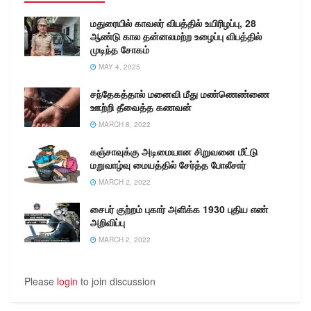
மதுரையில் காவலர் விபத்தில் உயிரிழப்பு, 28
ஆண்டு கால தன்னலமற்ற உழைப்பு விபத்தில்
முடிந்த சோகம்
MAY 4, 2025
சந்தேகத்தால் மனைவி மீது மண்ணெண்ணை
ஊற்றி தீவைத்த கணவன்
MARCH 8, 2022
கஞ்சாவுக்கு அடிமையான சிறுவனை மீட்டு
மறுவாழ்வு மையத்தில் சேர்த்த போலீசார்
MARCH 2, 2022
சைபர் குற்றம் புகார் அளிக்க 1930 புதிய எண்
அறிவிப்பு
MARCH 2, 2022
Please
login
to join discussion