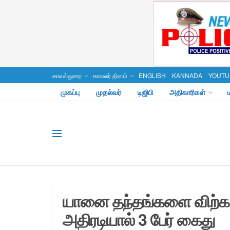
காவல்துறை
காவலர் தினம்
ENGLISH
KANNADA
YOUTU
முகப்பு
முதல்வர்
டிஜிபி
அதிகாரிகள்
யானை தந்தங்களை விற்க 
அதிரடியால் 3 பேர் கைது