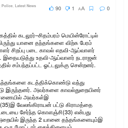
t Police
,
Latest News
90
1
0
A
A
த்தில் கடலூர்–சிதம்பரம் மெயின்ரோட்டில்
யிருந்து யானை தந்தங்களை விற்க பேரம்
ளர் சிறப்பு படை காவல் எதவி-ஆய்வாளர்
ு. இதையடுத்து உதவி-ஆய்வாளர் நடராஜன்
தில் சம்பந்தப்பட்ட ஓட்டலுக்கு சென்றனர்.
தந்தங்களை கடத்திக்கொண்டு வந்து
்டு இருந்தனர். அவர்களை காவல்துறையினர்
ிசாரணையில் அவர்கள்இ
(35)இ வேலங்கிராயன் பட்டு கிராமத்தை
பேட்டையை சேர்ந்த கொளஞ்சி(33) என்பது
 அறையில் இருந்த 2 யானை தந்தங்களையும்இ
ந்த ஒரு மோட்டார் சைக்கிளையும்