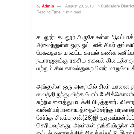
by
Admin
August 28, 2018
in
Cuddalore Distric
Reading Time: 1 min read
கடலூர்: கடலூர் அருகே உள்ள ஆலப்பாக்க
அமைந்துள்ள ஒரு ஓட்டலில் சிலர் தங்கி
பேசுவதாக மாவட்ட காவல் கண்காணிப்பா
நடராஜனுக்கு ரகசிய தகவல் கிடைத்தத
மற்றும் சில காவல்துறையினர் மாறுவேடத்
அங்குள்ள ஒரு அறையில் சிலர் யானை 
வைத்திருந்து விற்க பேரம் பேசிக்கொண
சுற்றிவளைத்து மடக்கி பிடித்தனர். வ
வன்னியர்பாளையத்தைச்சேர்ந்த பிரகாஷ்
சேர்ந்த சிலம்பரசன்(28)இ குருவப்பன்
தெரியவந்தது. அவர்கள் தங்கியிருந்த
ஓட்டல் வளாகத்தில் நிறுத்தப்பட்டு இரு