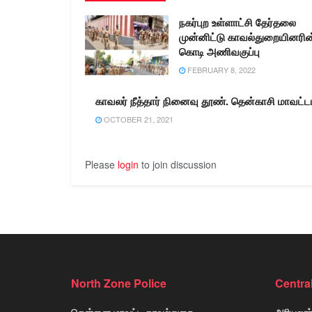
நகர்புற உள்ளாட்சி தேர்தலை
முன்னிட்டு காவல்துறையினரின
கொடி அணிவகுப்பு
FEBRUARY 8, 2022
காவலர் நீத்தார் நினைவு தூண். தென்காசி மாவட்ட
OCTOBER 21, 2021
Please
login
to join discussion
North Zone Police
Centra
சென்னை மாவட்ட காவல்துறை
அரியலூர