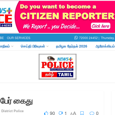
BE
OUR SERVICES
72000 24452 |
Thursday,
மாநிலம்
செய்தி பிரிவுகள்
தமிழக தேர்தல் 2026
ஆரோக்கியம்
 பேர் கைது
 District Police
90
1
0
A
A