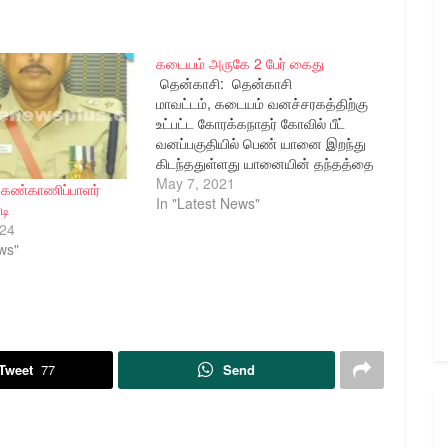
கடையம் அருகே 2 பேர் கைது
தென்காசி: தென்காசி
மாவட்டம், கடையம் வனச்சரகத்திற்கு
உட்பட்ட கோரக்கநாதர் கோவில் பீட்
வனப்பகுதியில் பெண் யானை இறந்து
கிடந்ததுள்ளது யானையின் தந்தத்தை
திருடி விற்க முயன்றதாக அழகப்பபுரம்
May 7, 2021
 கண்காணிப்பாளர்
கிராமத்தை சேர்ந்த
In "Latest News"
டி
கணேசன்(46),சுடலையாண்டி மகன்
024
இன்பராஜ்(30) ஆகிய 2 பேரையும்
ws"
வனத்துறையினர் கைது செய்தனர்.
Tweet
77
Send