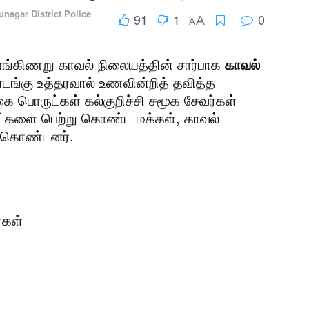
nagar District Police
91
1
0
A
A
்லாங்கிணறு காவல் நிலையத்தின் சார்பாக
காவல்
ங்கு உத்தரவால் உணவின்றித் தவித்த
ை பொருட்கள் கல்குறிச்சி சமூக சேவர்கள்
்களை பெற்று கொண்ட மக்கள், காவல்
க் கொண்டனர்.
்கள்