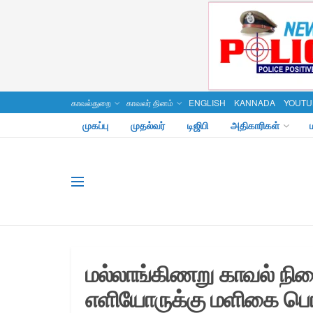
காவல்துறை
காவலர் தினம்
ENGLISH
KANNADA
YOUTU
முகப்பு
முதல்வர்
டிஜிபி
அதிகாரிகள்
மல்லாங்கிணறு காவல் நில
எளியோருக்கு மளிகை பொர