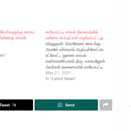
ியோர்களுக்கு உணவு
காரியாபட்டி காவல் நிலையத்தில்
ங்கிணறு காவல்
மளிகை பொருட்கள் வழங்கப்பட்டது
விருதுநகர்: கொரோனா ஊரடங்கு
அமலில் உள்ளதால் அருப்புக்கோட்டை
ws"
உட்கோட்ட துணை காவல்
கண்காணிப்பாளர் திரு. சகாயஜோஸ்
அவர்கள் தலைமையில் காரியாபட்டி
காவல் நிலைய போலீசார்
May 21, 2021
முன்னிலையில் திருநங்கைகளுக்கு 10
In "Latest News"
நாட்களுக்கு தேவையான அரிசி மற்றும்
மளிகை பொருட்கள் காரியாபட்டி காவல்
நிலையத்தில் வழங்கப்பட்டது.
Tweet
78
Send