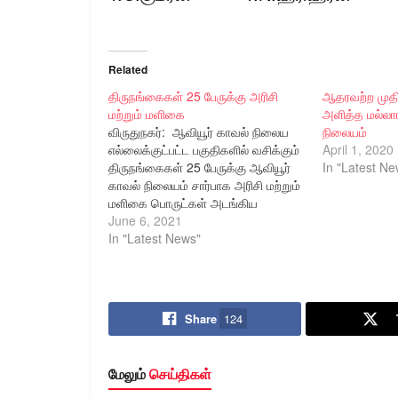
Related
திருநங்கைகள் 25 பேருக்கு அரிசி
ஆதரவற்ற முத
மற்றும் மளிகை
அளித்த மல்லா
விருதுநகர்: ஆவியூர் காவல் நிலைய
நிலையம்
எல்லைக்குட்பட்ட பகுதிகளில் வசிக்கும்
April 1, 2020
திருநங்கைகள் 25 பேருக்கு ஆவியூர்
In "Latest Ne
காவல் நிலையம் சார்பாக அரிசி மற்றும்
மளிகை பொருட்கள் அடங்கிய
நிவாரண பொருட்கள் தொகுப்பினை
June 6, 2021
மாவட்ட காவல் கண்காணிப்பாளர்
In "Latest News"
திரு.பூ.பெருமாள் இ.கா.ப., அவர்கள்
வழங்கினார். இந்நிகழ்ச்சியில்
அருப்புக்கோட்டை துணை காவல்
கண்காணிப்பாளர் திரு.சகாய ஜோஸ்,
Share
124
காவல் ஆய்வாளர் திருமதி.காஞ்சனா
தேவி, உதவி ஆய்வாளர்கள்
திருமதி.ஜெயலட்சுமி,
மேலும்
செய்திகள்
திரு.பால்பாண்டியன் மற்றும் காவலர்கள்
உடனிருந்தனர்.