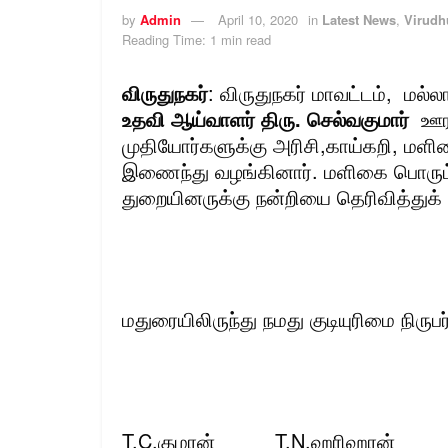
by
Admin
April 10, 2020
in
Latest News
,
Virudhu
Reading Time: 1 min read
விருதுநகர்
: விருதுநகர் மாவட்டம், மல
உதவி ஆய்வாளர் திரு. செல்வகுமார்
ஊரட
முதியோர்களுக்கு அரிசி,காய்கறி, மளிக
இணைந்து வழங்கினார். மளிகை பொருட
துறையினருக்கு நன்றியை தெரிவித்து
மதுரையிலிருந்து நமது குடியுரிமை நிருபர
T.C.குமரன் T.N.ஹரிஹரன்