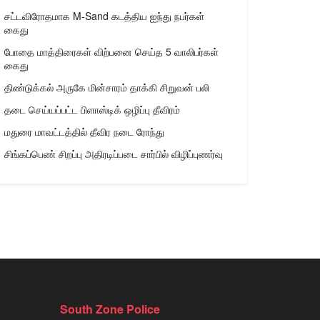
சட்டவிரோதமாக M-Sand கடத்திய ஐந்து நபர்கள்
கைது
போதை மாத்திரைகள் விற்பனை செய்த 5 வாலிபர்கள்
கைது
திண்டுக்கல் அருகே மின்சாரம் தாக்கி சிறுவன் பலி
தடை செய்யப்பட்ட பிளாஸ்டிக் ஒழிப்பு தீவிரம்
மதுரை மாவட்டத்தில் தீவிர நடை ரோந்து
சிங்கப்பெண் சிறப்பு அதிரடிப்படை சார்பில் விழிப்புணர்வு
South Zone Police