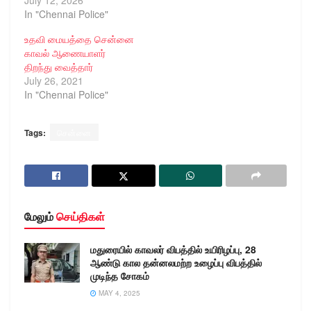
குழந்தைகள் பாதுகாப்பு
In "Chennai Police"
மற்றும் குழந்தைகள்
திருமண தடை சட்டம்
உதவி மையத்தை சென்னை
குறித்து விழிப்புணர்வு
காவல் ஆணையாளர்
முகாம் நடைபெற்றது. Tmt.
திறந்து வைத்தார்
S. Rajeshwari IPS, Joint
July 26, 2021
Commissioner of Police
In "Chennai Police"
(West) conducted
awareness camps on
Child Protection and
Tags:
சென்னை
Child Marriage
Prohibition Act at
Government Girls
School,…
மேலும்
செய்திகள்
மதுரையில் காவலர் விபத்தில் உயிரிழப்பு, 28
ஆண்டு கால தன்னலமற்ற உழைப்பு விபத்தில்
முடிந்த சோகம்
MAY 4, 2025