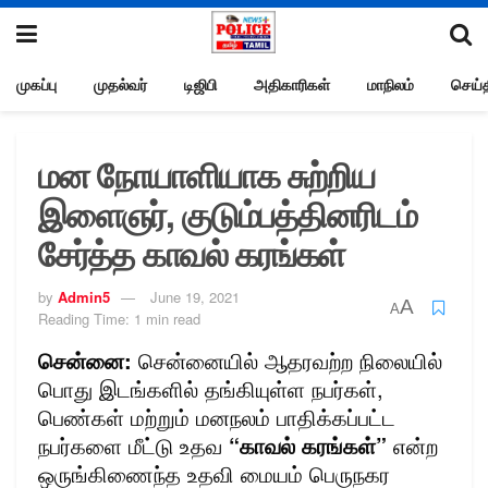
முகப்பு
முதல்வர்
டிஜிபி
அதிகாரிகள்
மாநிலம்
செய்த
மன நோயாளியாக சுற்றிய
இளைஞர், குடும்பத்தினரிடம்
சேர்த்த காவல் கரங்கள்
by
Admin5
June 19, 2021
A
A
Reading Time: 1 min read
சென்னை:
சென்னையில் ஆதரவற்ற நிலையில்
பொது இடங்களில் தங்கியுள்ள நபர்கள்,
பெண்கள் மற்றும் மனநலம் பாதிக்கப்பட்ட
நபர்களை மீட்டு உதவ
“காவல் கரங்கள்”
என்ற
ஒருங்கிணைந்த உதவி மையம் பெருநகர