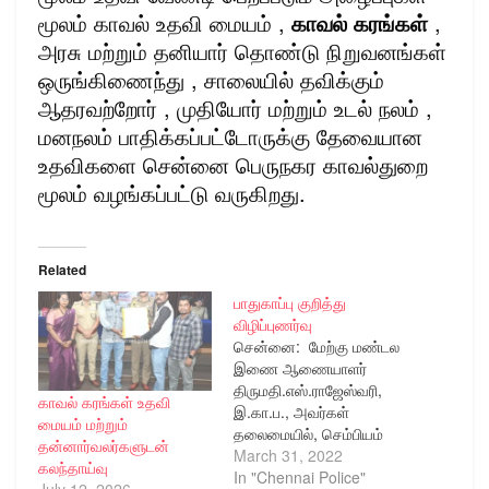
மூலம் காவல் உதவி மையம் ,
காவல் கரங்கள்
,
அரசு மற்றும் தனியார் தொண்டு நிறுவனங்கள்
ஒருங்கிணைந்து , சாலையில் தவிக்கும்
ஆதரவற்றோர் , முதியோர் மற்றும் உடல் நலம் ,
மனநலம் பாதிக்கப்பட்டோருக்கு தேவையான
உதவிகளை சென்னை பெருநகர காவல்துறை
மூலம் வழங்கப்பட்டு வருகிறது.
Related
பாதுகாப்பு குறித்து
விழிப்புணர்வு
சென்னை: மேற்கு மண்டல
இணை ஆணையாளர்
திருமதி.எஸ்.ராஜேஸ்வரி,
காவல் கரங்கள் உதவி
இ.கா.ப., அவர்கள்
மையம் மற்றும்
தலைமையில், செம்பியம்
தன்னார்வலர்களுடன்
பகுதியில் உள்ள அரசு
March 31, 2022
கலந்தாய்வு
பெண்கள் பள்ளியில்
In "Chennai Police"
July 12, 2026