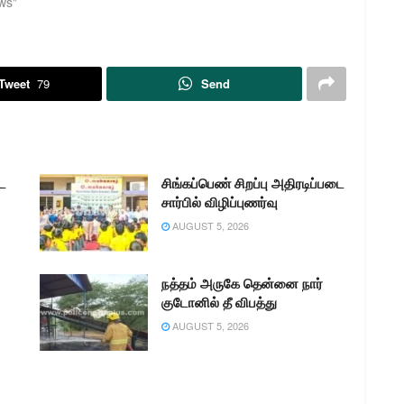
ws"
திரு.அசீம் மற்றும் காவர்கள் அடங்கிய
குழுவினர் இன்று (1ம்தேதி)
பெரம்பலூர் மாவட்டத்தில்
சாலையோரத்தில் மன நலம்
Tweet
79
Send
பாதிக்கப்பட்டு ஆதரவின்றி சுற்றிக்
கொண்டிருக்கும் நபர்களை
கண்டறிந்து அவர்களை மீட்டு
பெரம்பலூரில் உள்ள வேலா கருணை…
ை
சிங்கப்பெண் சிறப்பு அதிரடிப்படை
சார்பில் விழிப்புணர்வு
AUGUST 5, 2026
நத்தம் அருகே தென்னை நார்
குடோனில் தீ விபத்து
AUGUST 5, 2026