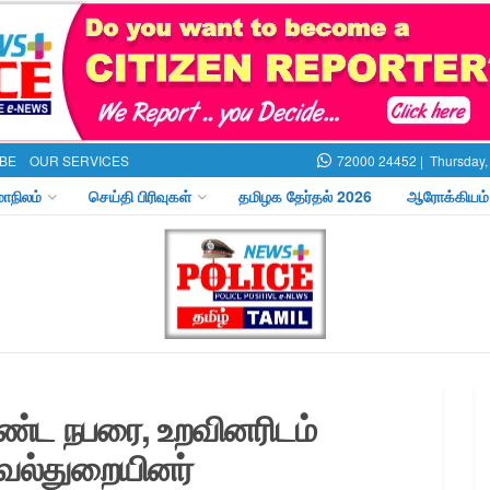
BE
OUR SERVICES
72000 24452 |
Thursday,
மாநிலம்
செய்தி பிரிவுகள்
தமிழக தேர்தல் 2026
ஆரோக்கியம்
மீண்ட நபரை, உறவினரிடம்
ாவல்துறையினர்