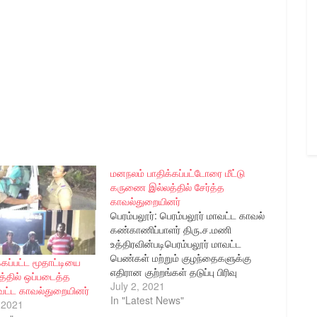
மனநலம் பாதிக்கப்பட்டோரை மீட்டு
கருணை இல்லத்தில் சேர்த்த
காவல்துறையினர்
பெரம்பலூர்: பெரம்பலூர் மாவட்ட காவல்
கண்காணிப்பாளர் திரு.ச.மணி
உத்திரவின்படிபெரம்பலூர் மாவட்ட
பெண்கள் மற்றும் குழந்தைகளுக்கு
கப்பட்ட மூதாட்டியை
எதிரான குற்றங்கள் தடுப்பு பிரிவு
தில் ஒப்படைத்த
கூடுதல் காவல் கண்காணிப்பாளர் திரு.
July 2, 2021
ாவட்ட காவல்துறையினர்
நீதிராஜ் தலைமையில் ஆட்கடத்தல்
In "Latest News"
 2021
தடுப்பு பிரிவு காவல் ஆய்வாளர்