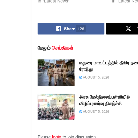
In "Latest News"
In "Latest Ne
Share
126
மேலும்
செய்திகள்
மதுரை மாவட்டத்தில் தீவிர நட
ரோந்து
AUGUST 5, 2026
அரசு மேல்நிலைப்பள்ளியில்
விழிப்புணர்வு நிகழ்ச்சி
AUGUST 5, 2026
Please
login
to join discussion