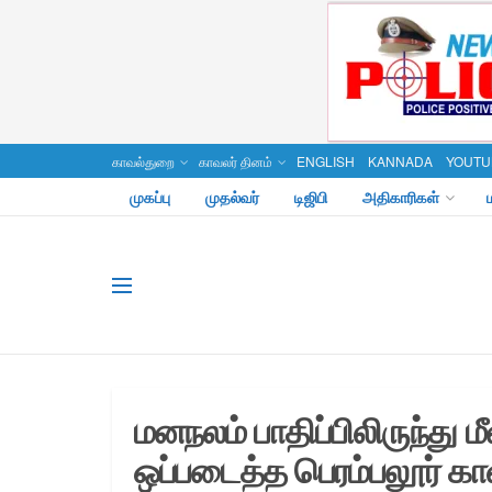
காவல்துறை
காவலர் தினம்
ENGLISH
KANNADA
YOUTU
முகப்பு
முதல்வர்
டிஜிபி
அதிகாரிகள்
மனநலம் பாதிப்பிலிருந்து 
ஒப்படைத்த பெரம்பலூர் க