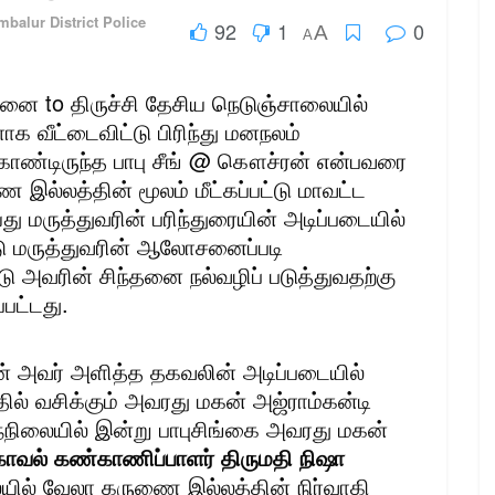
mbalur District Police
92
1
0
A
A
்னை to திருச்சி தேசிய நெடுஞ்சாலையில்
க வீட்டைவிட்டு பிரிந்து மனநலம்
்து கொண்டிருந்த பாபு சீங் @ கௌச்ரன் என்பவரை
இல்லத்தின் மூலம் மீட்கப்பட்டு மாவட்ட
 மருத்துவரின் பரிந்துரையின் அடிப்படையில்
டு மருத்துவரின் ஆலோசனைப்படி
ு அவரின் சிந்தனை நல்வழிப் படுத்துவதற்கு
்பட்டது.
ரன் அவர் அளித்த தகவலின் அடிப்படையில்
்தில் வசிக்கும் அவரது மகன் அஜ்ராம்கன்டி
ந்நிலையில் இன்று பாபுசிங்கை அவரது மகன்
 காவல் கண்காணிப்பாளர் திருமதி நிஷா
ில் வேலா கருணை இல்லத்தின் நிர்வாகி