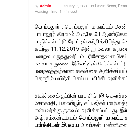
by
Admin
January 7, 2020
in
Latest News
,
Pera
Reading Time: 1 min read
பெரம்பலூர்
: பெரம்பலூர் மாவட்டம் சென
பாடாலூர் கிராமம் அருகே 21 ஆண்டுகளா
பாதிக்கப்பட்டு ரோட்டில் சுற்றித்திரிந
கடந்த 11.12.2015 அன்று வேலா கருணை 
மனநல மருத்துவரிடம் பரிசோதனை செய்து
வேலா கருணை இல்லத்தில் சேர்க்கப்பட்
மனநலத்திற்கான சிகிச்சை அளிக்கப்பட்ட
தொழில் பயிற்சி செய்ய பயிற்சி அளிக்கப
சிகிச்சைக்குப்பின் பாபு சிங் @ கௌச்
கோகாதி, பிலாஸ்பூர், சட்டீஷ்கர் மாநிலத
என்பவர்க்கு தகவல் அளிக்கப்பட்டது. இ
அஜ்ராம்கன்டியிடம்
பெரம்பலூர் மாவட்ட
பார்த்திபன் இ.கா.ப
அவர்கள் முன்னிலைய