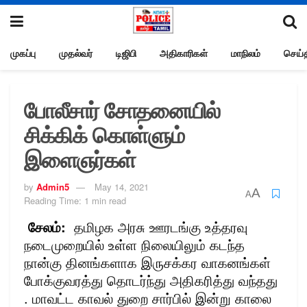
முகப்பு
முதல்வர்
டிஜிபி
அதிகாரிகள்
மாநிலம்
செய்த
போலீசார் சோதனையில்
சிக்கிக் கொள்ளும்
இளைஞர்கள்
by
Admin5
May 14, 2021
A
A
Reading Time: 1 min read
சேலம்:
தமிழக அரசு ஊரடங்கு உத்தரவு
நடைமுறையில் உள்ள நிலையிலும் கடந்த
நான்கு தினங்களாக இருசக்கர வாகனங்கள்
போக்குவரத்து தொடர்ந்து அதிகரித்து வந்தது
. மாவட்ட காவல் துறை சார்பில் இன்று காலை