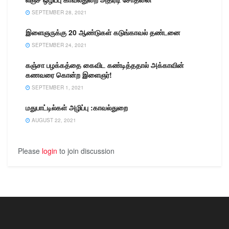
சுற்றும் வாகனங்கள் மீது
SEPTEMBER 28, 2021
போலீசார் தீவிர வாகன…
இளைஞருக்கு 20 ஆண்டுகள் கடுங்காவல் தண்டனை
SEPTEMBER 24, 2021
கஞ்சா பழக்கத்தை கைவிட கண்டித்ததால் அக்காவின்
கணவரை கொன்ற இளைஞர்!
SEPTEMBER 1, 2021
மதுபாட்டில்கள் அழிப்பு :காவல்துறை
AUGUST 22, 2021
Please
login
to join discussion