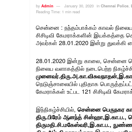
by
Admin
January 30, 2020
in
Chennai Police
,
Reading Time: 1 min read
சென்னை : நந்தம்பாக்கம் காவல் நிலைய
சிசிடிவி கேமராக்களின் இயக்கத்தை
அவர்கள் 28.01.2020 இன்று துவக்கி வ
28.01.2020 இன்று காலை, சென்னை பெர
நிலைய வளாகத்தில் நடைபெற்ற நிகழ்ச்ச
முனைவர்.திரு.அ.கா.விசுவநாதன்,இ.கா
நெடுஞ்சாலையில் புதிதாக பொருத்தப்ப
கேமராக்கள் உட்பட 121 சிசிடிவி கே
மராக
இந்நிகழ்ச்சியில்,
சென்னை பெருநகர கா
திரு.பிரேம் ஆனந்த் சின்ஹா,இ.கா.
திருமதி.சி.மகேஸ்வரி,இ.கா.ப., நுண