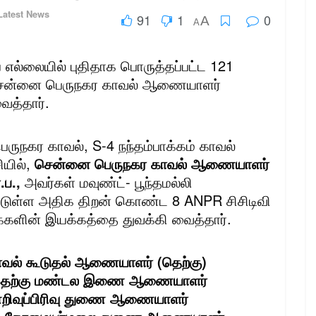
Latest News
91
1
0
A
A
 எல்லையில் புதிதாக பொருத்தப்பட்ட 121
 சென்னை பெருநகர காவல் ஆணையாளர்
ைத்தார்.
ுநகர காவல், S-4 நந்தம்பாக்கம் காவல்
ியில்,
சென்னை பெருநகர காவல் ஆணையாளர்
.ப.,
அவர்கள் மவுண்ட்- பூந்தமல்லி
ட்டுள்ள அதிக திறன் கொண்ட 8 ANPR சிசிடிவி
்களின் இயக்கத்தை துவக்கி வைத்தார்.
வல் கூடுதல் ஆணையாளர் (தெற்கு)
ப., தெற்கு மண்டல இணை ஆணையாளர்
்ணறிவுப்பிரிவு துணை ஆணையாளர்