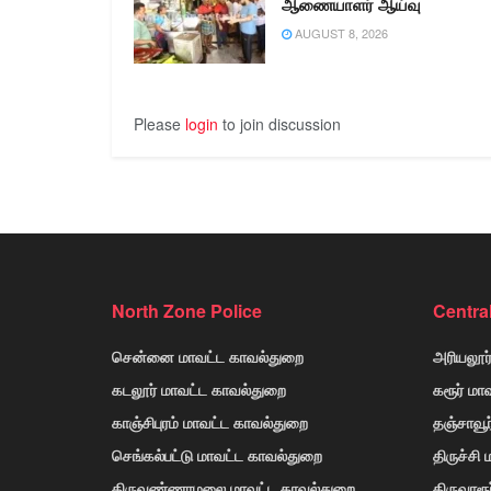
ஆணையாளர் ஆய்வு
AUGUST 8, 2026
Please
login
to join discussion
North Zone Police
Centra
சென்னை மாவட்ட காவல்துறை
அரியலூர
கடலூர் மாவட்ட காவல்துறை
கரூர் மா
காஞ்சிபுரம் மாவட்ட காவல்துறை
தஞ்சாவூ
செங்கல்பட்டு மாவட்ட காவல்துறை
திருச்சி
திருவண்ணாமலை மாவட்ட காவல்துறை
திருவாரூ