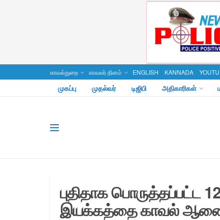
காவல்துறை
காவலர் தினம்
ENGLISH
KANNADA
YOUTU
முகப்பு
முதல்வர்
டிஜிபி
அதிகாரிகள்
புதிதாக பொருத்தப்பட்ட 12
இயக்கத்தை காவல் ஆணைய