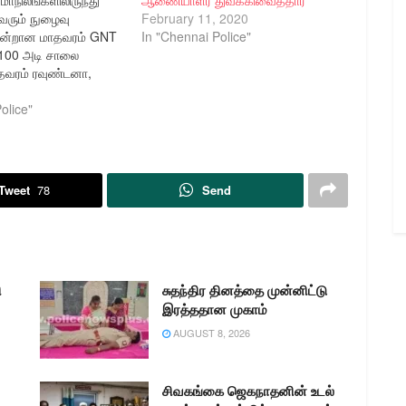
ரும் நுழைவு
February 11, 2020
 ஒன்றான மாதவரம் GNT
In "Chennai Police"
 100 அடி சாலை
ாதவரம் ரவுண்டனா,
்ள பல பகுதிகளை
ை சந்திப்பு என்பதால்,
olice"
கனங்கள் செல்லும்
ு. சென்னை பெருநகர
ர் திரு.சங்கர்
ப., அவர்கள்
Tweet
78
Send
ல், மாதவரம்
 போக்குவரத்து காவல்
 வசதிகளுடன்
புறக்காவல் நிலையம்
ி
சுதந்திர தினத்தை முன்னிட்டு
இரத்ததான முகாம்
AUGUST 8, 2026
சிவகங்கை ஜெகநாதனின் உடல்