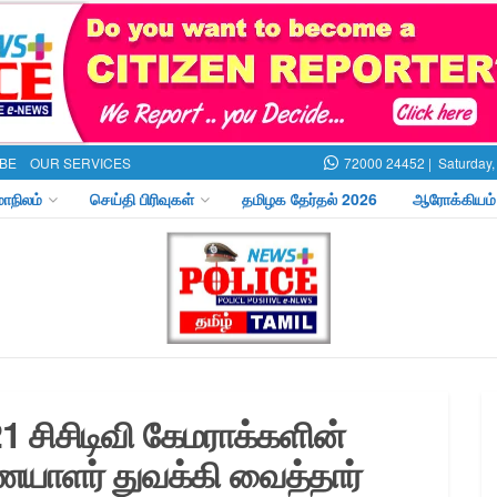
BE
OUR SERVICES
72000 24452 |
Saturday,
மாநிலம்
செய்தி பிரிவுகள்
தமிழக தேர்தல் 2026
ஆரோக்கியம்
1 சிசிடிவி கேமராக்களின்
ாளர் துவக்கி வைத்தார்