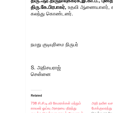
திரு.ஆர்.திருநாவுக்கரசு,இ.கா.ப.
திரு.கே.பிரபாகர்,
உதவி ஆணையாளர், காவ
கலந்து கொண்டனர்.
நமது குடியுரிமை நிருபர்
S. அதிசயராஜ்
சென்னை
Related
738 சி.சி.டி.வி கேமராக்கள் மற்றும்
அதி நவீன வச
காவலர் ஓய்வு அறையை திறந்து
போக்குவரத்து 
வைத்த சென்னை காவல் ஆணையர்
சென்னை: பிற ம