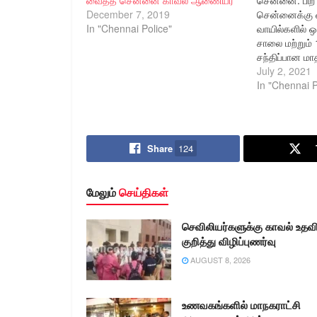
December 7, 2019
சென்னைக்கு வ
In "Chennai Police"
வாயில்களில்
சாலை மற்றும்
சந்திப்பான ம
சென்னையிலுள
July 2, 2021
இணைக்கும் சால
In "Chennai P
அதிகளவில் வா
இடமாக உள்ளத
காவல் ஆணையாள
ஜிவால், இ.கா.
Share
124
உத்தரவின்பேரி
ரவுண்டனாவில்
சார்பில் நவீன
மேலும்
செய்திகள்
போக்குவரத்து 
மற்றும்…
செவிலியர்களுக்கு காவல் உதவ
குறித்து விழிப்புணர்வு
AUGUST 8, 2026
உணவகங்களில் மாநகராட்சி